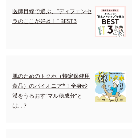
医師目線で選ぶ、“ディフェンセ
ラのここが好き！” BEST3
肌のためのトクホ（特定保健用
食品）のパイオニア*！全身砂
漠をうるおす”マル秘成分”と
は…？