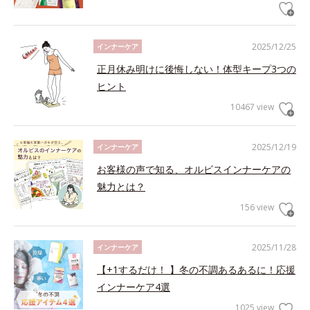
2025/12/25
インナーケア
正月休み明けに後悔しない！体型キープ3つの
ヒント
10467 view
2025/12/19
インナーケア
お客様の声で知る、オルビスインナーケアの
魅力とは？
156 view
2025/11/28
インナーケア
【+1するだけ！ 】冬の不調あるあるに！応援
インナーケア4選
1025 view