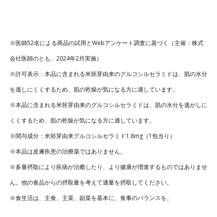
※医師52名による商品の試用とWebアンケート調査に基づく（主催：株式
会社医師のとも、2024年2月実施）
※許可表示：本品に含まれる米胚芽由来のグルコシルセラミドは、肌の水分
を逃しにくくするため、肌の乾燥が気になる方に適しています。
※本品に含まれる米胚芽由来のグルコシルセラミドは、肌の水分を逃がしに
くくするため、肌の乾燥が気になる方に適しています。
※関与成分：米胚芽由来グルコシルセラミド1.8mg（1包当り）
※本品は皮膚疾患の治療薬ではありません。
※多量摂取により疾病が治癒したり、より健康が増進するものではありませ
ん。他の食品からの摂取量を考えて適量を摂取してください。
※食生活は、主食、主菜、副菜を基本に、食事のバランスを。