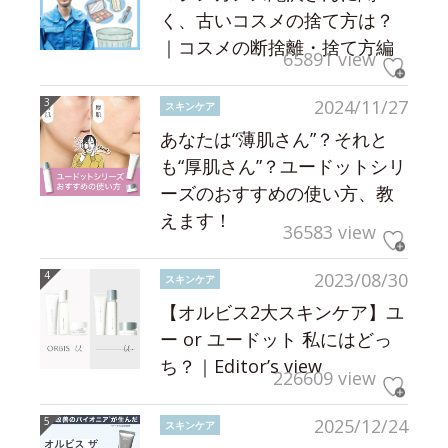
く、古いコスメの捨て方は？
｜コスメの断捨離・捨て方編
65891 view
2024/11/27
スキンケア
あなたは“薄肌さん”？それと
も“厚肌さん”？ユードットシリ
ーズのおすすめの使い方、教
えます！
36583 view
2023/08/30
スキンケア
【オルビス2大スキンケア】ユ
ー or ユードット 私にはどっ
ち？｜Editor’s view
226609 view
2025/12/24
スキンケア