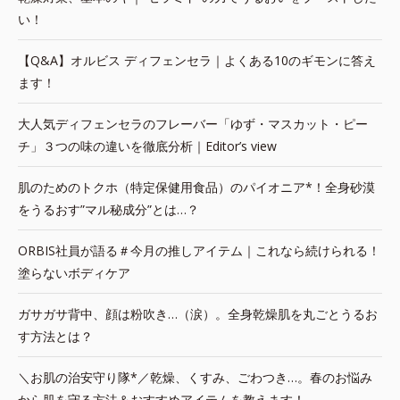
い！
【Q&A】オルビス ディフェンセラ｜よくある10のギモンに答え
ます！
大人気ディフェンセラのフレーバー「ゆず・マスカット・ピー
チ」３つの味の違いを徹底分析｜Editor’s view
肌のためのトクホ（特定保健用食品）のパイオニア*！全身砂漠
をうるおす”マル秘成分”とは…？
ORBIS社員が語る＃今月の推しアイテム｜これなら続けられる！
塗らないボディケア
ガサガサ背中、顔は粉吹き…（涙）。全身乾燥肌を丸ごとうるお
す方法とは？
＼お肌の治安守り隊*／乾燥、くすみ、ごわつき…。春のお悩み
から肌を守る方法＆おすすめアイテムを教えます！