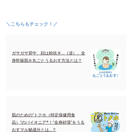
＼こちらもチェック！／
ガサガサ背中、顔は粉吹き…（涙）。全
身乾燥肌を丸ごとうるおす方法とは？
肌のための“トクホ（特定保健用食
品）”のパイオニア*！“全身砂漠”をうる
おすマル秘成分とは…？