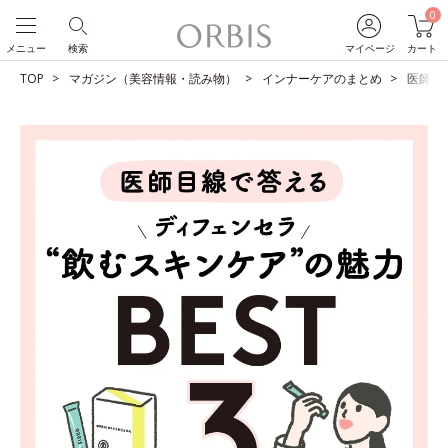
0
メニュー
検索
マイページ
カート
TOP
マガジン（美容情報・読み物）
インナーケアのまとめ
医師目