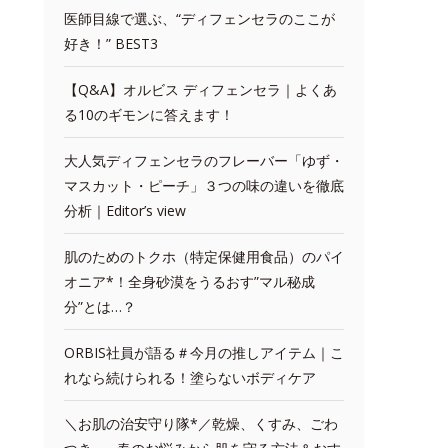
医師目線で選ぶ、“ディフェンセラのここが
好き！” BEST3
【Q&A】オルビス ディフェンセラ｜よくあ
る10のギモンに答えます！
大人気ディフェンセラのフレーバー「ゆず・
マスカット・ピーチ」３つの味の違いを徹底
分析｜Editor’s view
肌のためのトクホ（特定保健用食品）のパイ
オニア*！全身砂漠をうるおす”マル秘成
分”とは…？
ORBIS社員が語る＃今月の推しアイテム｜こ
れなら続けられる！塗らないボディケア
＼お肌の治安守り隊*／乾燥、くすみ、ごわ