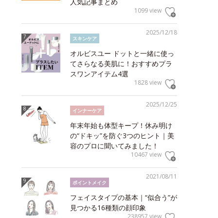
人気記事まとめ
1099 view
2025/12/18
スキンケア
オルビスユー ドットと一緒に使っ
てさらなる美肌に！おすすめプラ
スワンアイテム4選
1828 view
2025/12/25
インナーケア
年末年始も体型キープ！休み明け
の“ドキッ”を防ぐ3つのヒント｜美
容のプロに聞いてみました！
10467 view
2021/08/11
ポイントメイク
フェイスタイプの基本｜“似合う”が
見つかる16種類の顔印象
238957 view