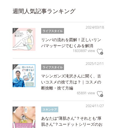
週間人気記事ランキング
2024/03/18
ライフスタイル
リンパの流れを図解！正しいリン
パマッサージでむくみを解消
1833897 view
2025/12/11
ライフスタイル
マシンガンズ滝沢さんに聞く、古
いコスメの捨て方は？｜コスメの
断捨離・捨て方編
65891 view
2024/11/27
スキンケア
あなたは“薄肌さん”？それとも“厚
肌さん”？ユードットシリーズのお