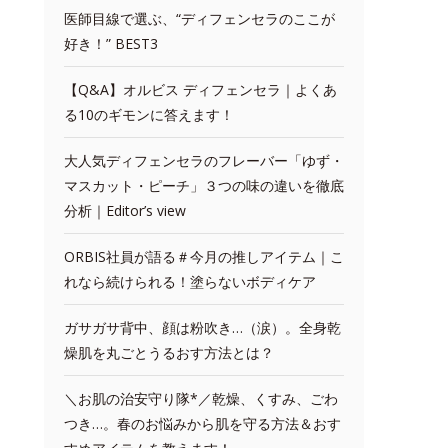
医師目線で選ぶ、“ディフェンセラのここが
好き！” BEST3
【Q&A】オルビス ディフェンセラ｜よくあ
る10のギモンに答えます！
大人気ディフェンセラのフレーバー「ゆず・
マスカット・ピーチ」３つの味の違いを徹底
分析｜Editor’s view
ORBIS社員が語る＃今月の推しアイテム｜こ
れなら続けられる！塗らないボディケア
ガサガサ背中、顔は粉吹き…（涙）。全身乾
燥肌を丸ごとうるおす方法とは？
＼お肌の治安守り隊*／乾燥、くすみ、ごわ
つき…。春のお悩みから肌を守る方法＆おす