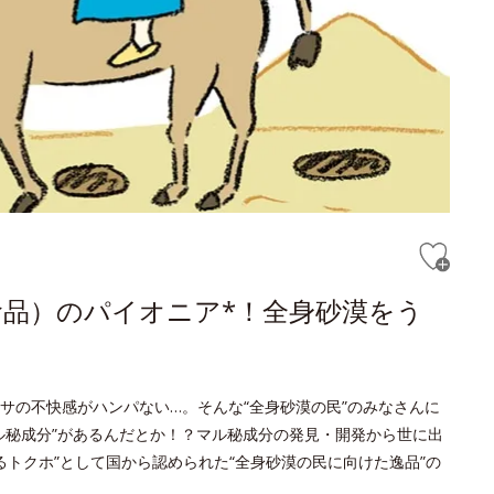
品）のパイオニア*！全身砂漠をう
サの不快感がハンパない…。そんな“全身砂漠の民”のみなさんに
ル秘成分”があるんだとか！？マル秘成分の発見・開発から世に出
るトクホ”として国から認められた“全身砂漠の民に向けた逸品”の