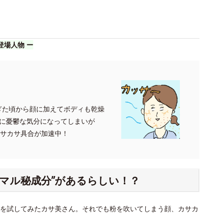
登場人物 ー
過ぎた頃から顔に加えてボディも乾燥
に憂鬱な気分になってしまいが
カサカサ具合が加速中！
”マル秘成分”があるらしい！？
を試してみたカサ美さん。それでも粉を吹いてしまう顔、カサカ