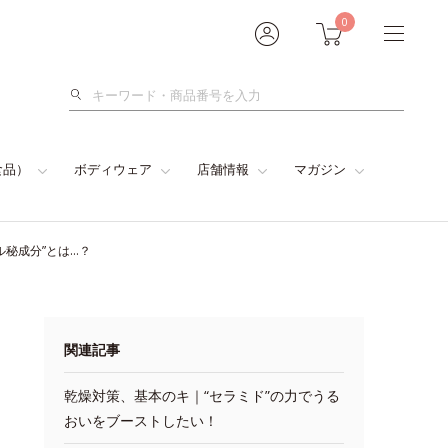
0
検
索
食品）
ボディウェア
店舗情報
マガジン
秘成分”とは…？
関連記事
乾燥対策、基本のキ｜“セラミド”の力でうる
おいをブーストしたい！