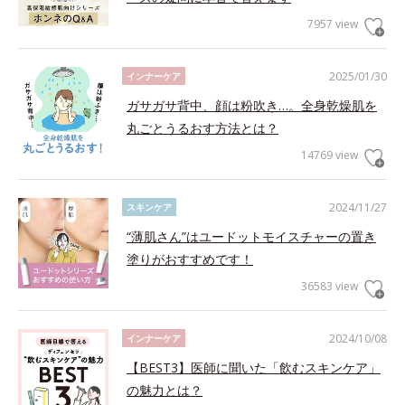
7957 view
2025/01/30
インナーケア
ガサガサ背中、顔は粉吹き…。全身乾燥肌を
丸ごとうるおす方法とは？
14769 view
2024/11/27
スキンケア
“薄肌さん”はユードットモイスチャーの置き
塗りがおすすめです！
36583 view
2024/10/08
インナーケア
【BEST3】医師に聞いた「飲むスキンケア」
の魅力とは？