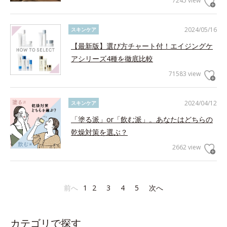
7245 view
2024/05/16
スキンケア
【最新版】選び方チャート付！エイジングケ
アシリーズ4種を徹底比較
71583 view
2024/04/12
スキンケア
「塗る派」or「飲む派」。あなたはどちらの
乾燥対策を選ぶ？
2662 view
前へ
1
2
3
4
5
次へ
カテゴリで探す