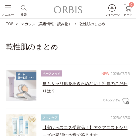
0
メニュー
検索
マイページ
カート
TOP
マガジン（美容情報・読み物）
乾性肌のまとめ
乾性肌のまとめ
NEW
2026/07/15
ベースメイク
夏もサラリ肌をあきらめない！社員のこだわ
りは？
8486 view
2025/06/30
スキンケア
【実はべスコス受賞品！】アクアニストシリ
ーズの疑問に本音で答えます