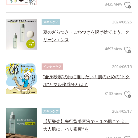
8435 view
2024/06/25
スキンケア
夏のざらつき・ごわつきを脱ぎ捨てよう。ク
リーンエンス
4693 view
2024/06/19
インナーケア
“全身砂漠”の民に推したい！肌のための“トク
ホ”とマル秘成分とは？
3138 view
2024/05/17
スキンケア
【新発売】先行型美容液で＋１の肌ごたえ。
大人肌に、ハリ密度*を