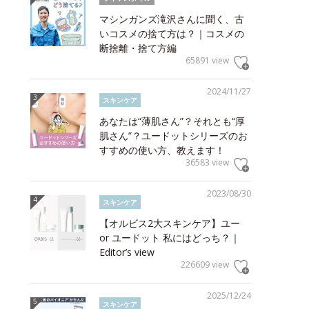
マシンガンズ滝沢さんに聞く、古
いコスメの捨て方は？｜コスメの
断捨離・捨て方編
65891 view
2024/11/27
スキンケア
あなたは“薄肌さん”？それとも“厚
肌さん”？ユードットシリーズのお
すすめの使い方、教えます！
36583 view
2023/08/30
スキンケア
【オルビス2大スキンケア】ユー
or ユードット 私にはどっち？｜
Editor’s view
226609 view
2025/12/24
スキンケア