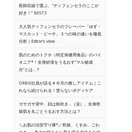
医師目線で選ぶ、“ディフェンセラのここが
好き！” BEST3
大人気ディフェンセラのフレーバー「ゆず・
マスカット・ピーチ」３つの味の違いを徹底
分析｜Editor’s view
肌のためのトクホ（特定保健用食品）のパイ
オニア*！全身砂漠をうるおす”マル秘成
分”とは…？
ORBIS社員が語る＃今月の推しアイテム｜こ
れなら続けられる！塗らないボディケア
ガサガサ背中、顔は粉吹き…（涙）。全身乾
燥肌を丸ごとうるおす方法とは？
＼お肌の治安守り隊*／乾燥、くすみ、ごわ