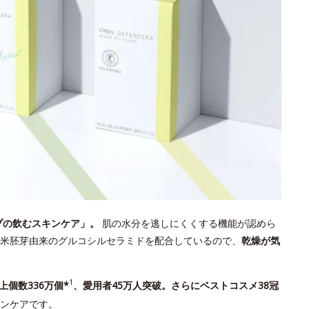
プの飲むスキンケア」。
肌の水分を逃しにくくする機能が認めら
米胚芽由来のグルコシルセラミドを配合しているので、
乾燥が気
1
上個数336万個*
、愛用者45万人突破。さらにベストコスメ38冠
ンケアです。