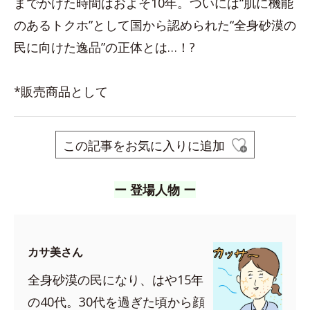
までかけた時間はおよそ10年。ついには“肌に機能
のあるトクホ”として国から認められた“全身砂漠の
民に向けた逸品”の正体とは…！?
*販売商品として
この記事をお気に入りに追加
ー 登場人物 ー
カサ美さん
全身砂漠の民になり、はや15年
の40代。30代を過ぎた頃から顔