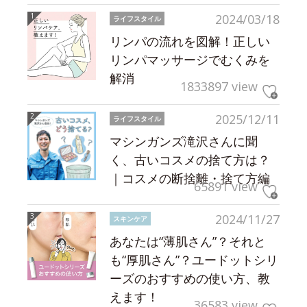
2024/03/18
ライフスタイル
リンパの流れを図解！正しい
リンパマッサージでむくみを
解消
1833897 view
2025/12/11
ライフスタイル
マシンガンズ滝沢さんに聞
く、古いコスメの捨て方は？
｜コスメの断捨離・捨て方編
65891 view
2024/11/27
スキンケア
あなたは“薄肌さん”？それと
も“厚肌さん”？ユードットシリ
ーズのおすすめの使い方、教
えます！
36583 view