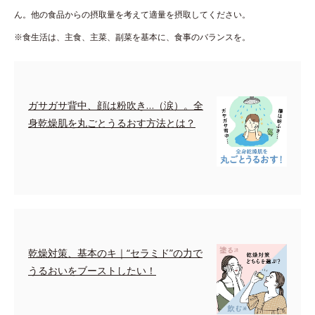
ん。他の食品からの摂取量を考えて適量を摂取してください。
※食生活は、主食、主菜、副菜を基本に、食事のバランスを。
ガサガサ背中、顔は粉吹き…（涙）。全
身乾燥肌を丸ごとうるおす方法とは？
乾燥対策、基本のキ｜“セラミド”の力で
うるおいをブーストしたい！