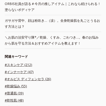
ORBIS社員が語る＃今月の推しアイテム｜これなら続けられる！
塗らないボディケア
ガサガサ背中、顔は粉吹き…（涙）。全身乾燥肌を丸ごとうるお
す方法とは？
＼お肌の治安守り隊*／乾燥、くすみ、ごわつき…。春のお悩み
から肌を守る方法＆おすすめアイテムを教えます！
関連キーワード
#スキンケア (212)
#インナーケア (47)
#オルビス ディフェンセラ (26)
#乾燥悩み (55)
#普通肌 (39)
#乾性肌 (48)