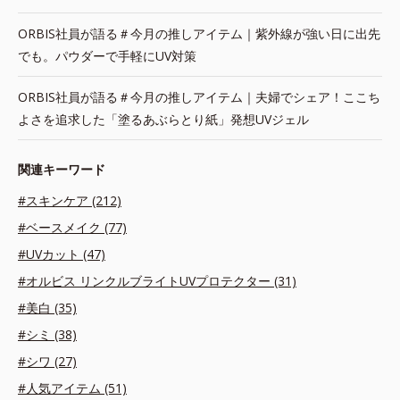
ORBIS社員が語る＃今月の推しアイテム｜紫外線が強い日に出先
でも。パウダーで手軽にUV対策
ORBIS社員が語る＃今月の推しアイテム｜夫婦でシェア！ここち
よさを追求した「塗るあぶらとり紙」発想UVジェル
関連キーワード
#スキンケア (212)
#ベースメイク (77)
#UVカット (47)
#オルビス リンクルブライトUVプロテクター (31)
#美白 (35)
#シミ (38)
#シワ (27)
#人気アイテム (51)