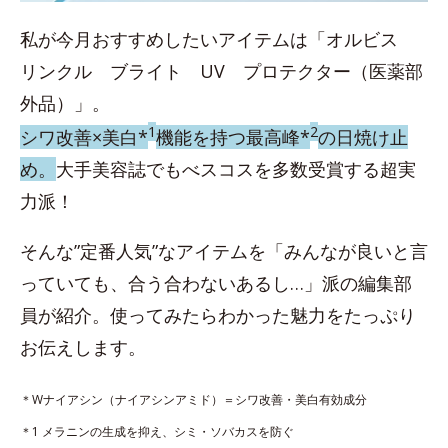
私が今月おすすめしたいアイテムは「オルビス
リンクル ブライト UV プロテクター（医薬部
外品）」。
1
2
シワ改善×美白*
機能を持つ最高峰*
の日焼け止
め。
大手美容誌でもべスコスを多数受賞する超実
力派！
そんな”定番人気”なアイテムを「みんなが良いと言
っていても、合う合わないあるし…」派の編集部
員が紹介。使ってみたらわかった魅力をたっぷり
お伝えします。
＊Wナイアシン（ナイアシンアミド）＝シワ改善・美白有効成分
＊1 メラニンの生成を抑え、シミ・ソバカスを防ぐ