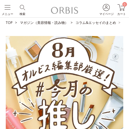
0
メニュー
検索
マイページ
カート
TOP
マガジン（美容情報・読み物）
コラム&エッセイのまとめ
O