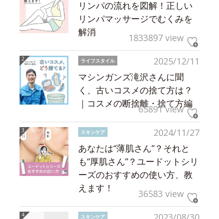
リンパの流れを図解！正しい
リンパマッサージでむくみを
解消
1833897 view
2025/12/11
ライフスタイル
マシンガンズ滝沢さんに聞
く、古いコスメの捨て方は？
｜コスメの断捨離・捨て方編
65891 view
2024/11/27
スキンケア
あなたは“薄肌さん”？それと
も“厚肌さん”？ユードットシリ
ーズのおすすめの使い方、教
えます！
36583 view
2023/08/30
スキンケア