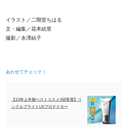
イラスト／二階堂ちはる
文・編集／花本絵里
撮影／永澤結子
あわせてチェック！
【23年上半期ベストコスメ3冠受賞】リ
ンクルブライトUVプロテクター