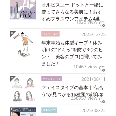
オルビスユー ドットと一緒に
使ってさらなる美肌に！おす
すめプラスワンアイテム4選
1828 view
2025/12/25
インナーケア
年末年始も体型キープ！休み
明けの“ドキッ”を防ぐ3つのヒ
ント｜美容のプロに聞いてみ
ました！
10467 view
2021/08/11
ポイントメイク
フェイスタイプの基本｜“似合
う”が見つかる16種類の顔印象
238957 view
2025/08/22
スキンケア