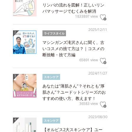
リンパの流れを図解！正しいリン
パマッサージでむくみを解消
1833897 view
2025/12/11
ライフスタイル
マシンガンズ滝沢さんに聞く、古
いコスメの捨て方は？｜コスメの
断捨離・捨て方編
65891 view
2024/11/27
スキンケア
あなたは“薄肌さん”？それとも“厚
肌さん”？ユードットシリーズのお
すすめの使い方、教えます！
36583 view
2023/08/30
スキンケア
【オルビス2大スキンケア】ユー