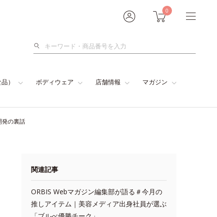
0
検
索
食品）
ボディウェア
店舗情報
マガジン
開発の裏話
関連記事
ORBIS Webマガジン編集部が語る＃今月の
推しアイテム｜美容メディア出身社員が選ぶ
「ブルべ優勝チーク」