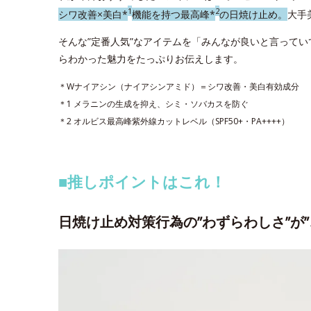
1
2
シワ改善×美白*
機能を持つ最高峰*
の日焼け止め。
大手
そんな”定番人気”なアイテムを「みんなが良いと言って
らわかった魅力をたっぷりお伝えします。
＊Wナイアシン（ナイアシンアミド）＝シワ改善・美白有効成分
＊1 メラニンの生成を抑え、シミ・ソバカスを防ぐ
＊2 オルビス最高峰紫外線カットレベル（SPF50+・PA++++）
■推しポイントはこれ！
日焼け止め対策行為の”わずらわしさ”が