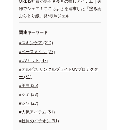
ORBIS社員が語る＃今月の推しアイテム｜夫
婦でシェア！ここちよさを追求した「塗るあ
ぶらとり紙」発想UVジェル
関連キーワード
#スキンケア (212)
#ベースメイク (77)
#UVカット (47)
#オルビス リンクルブライトUVプロテクタ
ー (31)
#美白 (35)
#シミ (38)
#シワ (27)
#人気アイテム (51)
#社員のイチオシ (31)