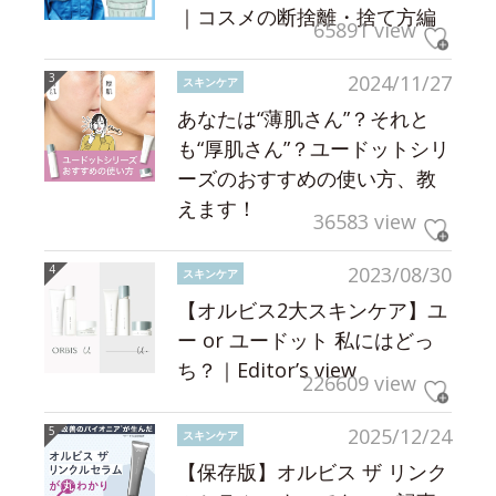
｜コスメの断捨離・捨て方編
65891 view
2024/11/27
スキンケア
あなたは“薄肌さん”？それと
も“厚肌さん”？ユードットシリ
ーズのおすすめの使い方、教
えます！
36583 view
2023/08/30
スキンケア
【オルビス2大スキンケア】ユ
ー or ユードット 私にはどっ
ち？｜Editor’s view
226609 view
2025/12/24
スキンケア
【保存版】オルビス ザ リンク