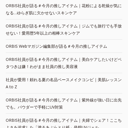
ORBIS社員が語る＃今月の推しアイテム｜花粉による乾燥が気に
なる…ゆらぎ肌に欠かせないスキンケア
ORBIS社員が語る＃今月の推しアイテム｜ジムでも旅行でも手放
せない！愛用歴5年以上の相棒スキンケア
ORBIS Webマガジン編集部が語る＃今月の推しアイテム
ORBIS社員が語る＃今月の推しアイテム｜美白ケアしたいけどベ
タつきは嫌！わがまま社員の推し美容液
社員が愛用！頼れる夏の名品ベースメイクコンビ｜美肌レッスン
A to Z
ORBIS社員が語る＃今月の推しアイテム｜紫外線が強い日に出先
でも。パウダーで手軽にUV対策
ORBIS社員が語る＃今月の推しアイテム｜夫婦でシェア！ここち
よさを追求した「塗るあぶらとり紙」発想UVジェル