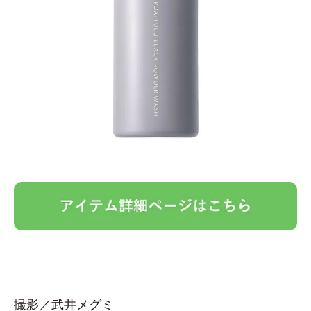
撮影／武井メグミ