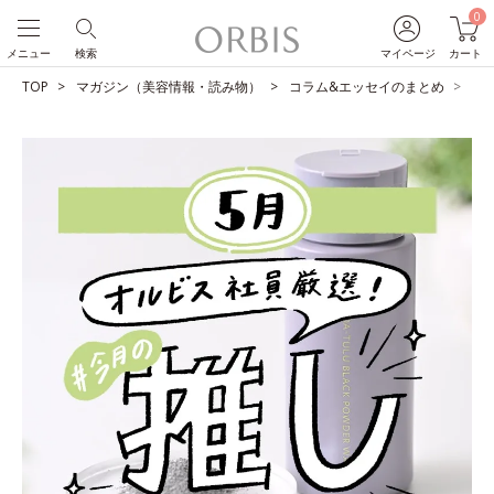
0
メニュー
検索
マイページ
カート
TOP
マガジン（美容情報・読み物）
コラム&エッセイのまとめ
O