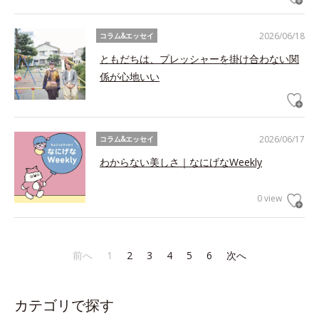
2026/06/18
コラム&エッセイ
ともだちは、プレッシャーを掛け合わない関
係が心地いい
2026/06/17
コラム&エッセイ
わからない美しさ｜なにげなWeekly
0 view
前へ
1
2
3
4
5
6
次へ
カテゴリで探す