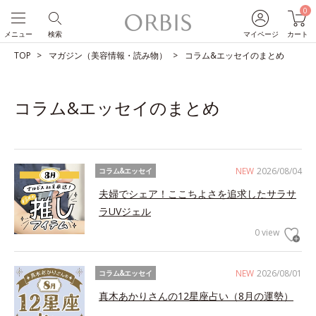
0
メニュー
検索
マイページ
カート
TOP
マガジン（美容情報・読み物）
コラム&エッセイのまとめ
コラム&エッセイのまとめ
NEW
2026/08/04
コラム&エッセイ
夫婦でシェア！ここちよさを追求したサラサ
ラUVジェル
0 view
NEW
2026/08/01
コラム&エッセイ
真木あかりさんの12星座占い（8月の運勢）