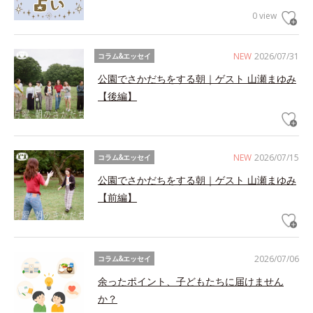
0 view
NEW
2026/07/31
コラム&エッセイ
公園でさかだちをする朝｜ゲスト 山瀬まゆみ
【後編】
NEW
2026/07/15
コラム&エッセイ
公園でさかだちをする朝｜ゲスト 山瀬まゆみ
【前編】
2026/07/06
コラム&エッセイ
余ったポイント、子どもたちに届けません
か？