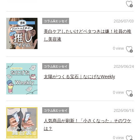
2026/07/03
コラム&エッセイ
美白ケアしたいけどベタつきは嫌！社員の推
し美容液
0 view
2026/06/24
コラム&エッセイ
太陽がつくる宝石｜なにげなWeekly
0 view
2026/06/18
コラム&エッセイ
人気商品が刷新！「小さくなった」そのワケ
は？
0 view