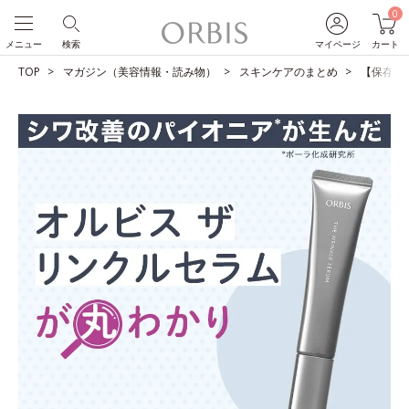
0
メニュー
検索
マイページ
カート
TOP
マガジン（美容情報・読み物）
スキンケアのまとめ
【保存版