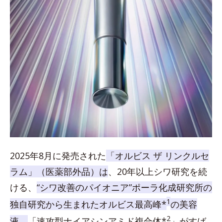
2025年8月に発売された
「オルビス ザ リンクルセ
ラム」（医薬部外品）は
、20年以上シワ研究を続
ける、
“シワ改善のパイオニア”ポーラ化成研究所の
1
独自研究から生まれたオルビス最高峰*
の美容
2
液。
「速攻型ナイアシンアミド複合体*
」がすば