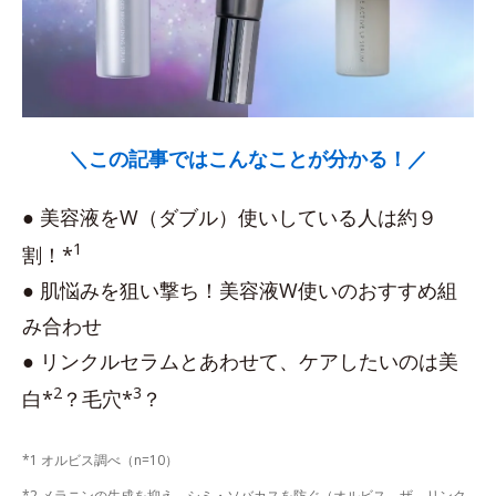
＼この記事ではこんなことが分かる！／
● 美容液をW（ダブル）使いしている人は約９
1
割！*
● 肌悩みを狙い撃ち！美容液W使いのおすすめ組
み合わせ
● リンクルセラムとあわせて、ケアしたいのは美
2
3
白*
？毛穴*
？
*1 オルビス調べ（n=10）
*2 メラニンの生成を抑え、シミ・ソバカスを防ぐ（オルビス ザ リンク