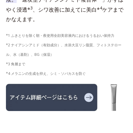
3
4
やく浸透*
、シワ改善に加えてに美白*
ケアまで
かなえます。
*1 ふきとりを除く朝・夜使用全顔美容液内におけるうるおい保持力
*2 ナイアシンアミド（有効成分）、水添大豆リン脂質、フィトステロー
ル、水（基剤）、BG（保湿）
*3 角層まで
*4 メラニンの生成を抑え、シミ・ソバカスを防ぐ