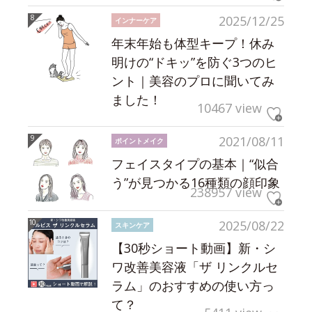
2025/12/25
インナーケア
年末年始も体型キープ！休み
明けの“ドキッ”を防ぐ3つのヒ
ント｜美容のプロに聞いてみ
ました！
10467 view
2021/08/11
ポイントメイク
フェイスタイプの基本｜“似合
う”が見つかる16種類の顔印象
238957 view
2025/08/22
スキンケア
【30秒ショート動画】新・シ
ワ改善美容液「ザ リンクルセ
ラム」のおすすめの使い方っ
て？