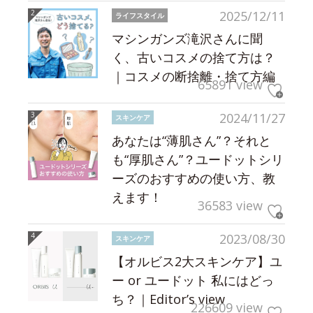
2025/12/11
ライフスタイル
マシンガンズ滝沢さんに聞
く、古いコスメの捨て方は？
｜コスメの断捨離・捨て方編
65891 view
2024/11/27
スキンケア
あなたは“薄肌さん”？それと
も“厚肌さん”？ユードットシリ
ーズのおすすめの使い方、教
えます！
36583 view
2023/08/30
スキンケア
【オルビス2大スキンケア】ユ
ー or ユードット 私にはどっ
ち？｜Editor’s view
226609 view