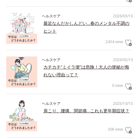
ヘルスケア
2026/03/10
最近なんだかしんどい…春のメンタル不調の
ヒント
2434 view
ヘルスケア
2026/02/10
カチカチ“ミイラ便”は危険！大人の便秘が侮
れない理由って？
0 view
ヘルスケア
2025/10/10
肩こり、腰痛、関節痛…これも更年期症状？
306 view