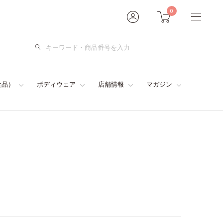
0
検
索
食品）
ボディウェア
店舗情報
マガジン