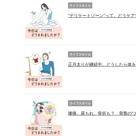
ライフスタイル
“デリケートゾーン”って、どうケ
ライフスタイル
正月太りが継続中。どうしたら体を
ライフスタイル
腰痛、尿もれ、骨折も？ 骨盤の“