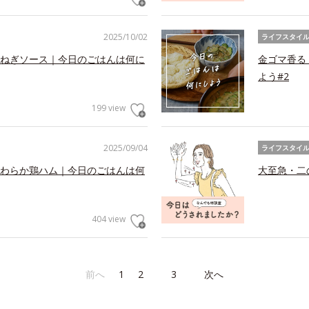
2025/10/02
ライフスタイ
ねぎソース｜今日のごはんは何に
金ゴマ香る
よう#2
199 view
2025/09/04
ライフスタイ
わらか鶏ハム｜今日のごはんは何
大至急・二
404 view
前へ
1
2
3
次へ