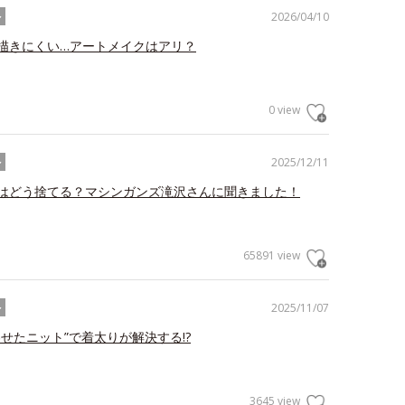
2026/04/10
ル
描きにくい…アートメイクはアリ？
0 view
2025/12/11
ル
はどう捨てる？マシンガンズ滝沢さんに聞きました！
65891 view
2025/11/07
ル
わせたニット”で着太りが解決する!?
3645 view