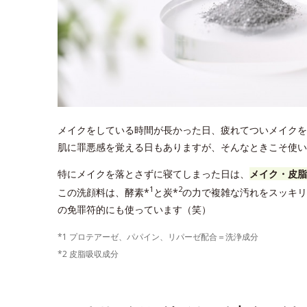
メイクをしている時間が長かった日、疲れてついメイクを
肌に罪悪感を覚える日もありますが、そんなときこそ使いた
特にメイクを落とさずに寝てしまった日は、
メイク・皮脂
1
2
この洗顔料は、酵素*
と炭*
の力で複雑な汚れをスッキリ
の免罪符的にも使っています（笑）
*1 プロテアーゼ、パパイン、リパーゼ配合＝洗浄成分
*2 皮脂吸収成分