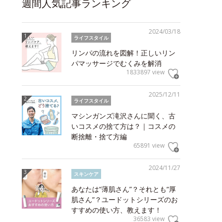
週間人気記事ランキング
2024/03/18
ライフスタイル
リンパの流れを図解！正しいリン
パマッサージでむくみを解消
1833897 view
2025/12/11
ライフスタイル
マシンガンズ滝沢さんに聞く、古
いコスメの捨て方は？｜コスメの
断捨離・捨て方編
65891 view
2024/11/27
スキンケア
あなたは“薄肌さん”？それとも“厚
肌さん”？ユードットシリーズのお
すすめの使い方、教えます！
36583 view