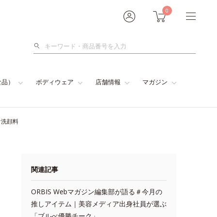
0
検
索
食品）
ボディウェア
店舗情報
マガジン
け洗顔料
関連記事
ORBIS Webマガジン編集部が語る＃今月の
推しアイテム｜美容メディア出身社員が選ぶ
「ブルべ優勝チーク」