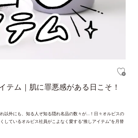
しアイテム｜肌に罪悪感がある日こそ！
れ以外にも、知る人ぞ知る隠れ名品の数々が…！日々オルビスの
くしているオルビス社員がこよなく愛する“推しアイテム”を月替