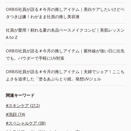
ORBIS社員が語る＃今月の推しアイテム｜美白ケアしたいけどベ
タつきは嫌！わがまま社員の推し美容液
社員が愛用！頼れる夏の名品ベースメイクコンビ｜美肌レッスン
A to Z
ORBIS社員が語る＃今月の推しアイテム｜紫外線が強い日に出先
でも。パウダーで手軽にUV対策
ORBIS社員が語る＃今月の推しアイテム｜夫婦でシェア！ここち
よさを追求した「塗るあぶらとり紙」発想UVジェル
関連キーワード
#スキンケア (212)
#洗顔 (74)
#スペシャルケア (38)