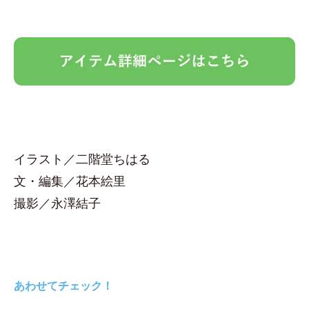
イラスト／二階堂ちはる
文・編集／花本絵里
撮影／永澤結子
あわせてチェック！