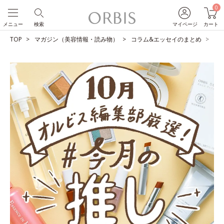
0
メニュー
検索
マイページ
カート
TOP
マガジン（美容情報・読み物）
コラム&エッセイのまとめ
O