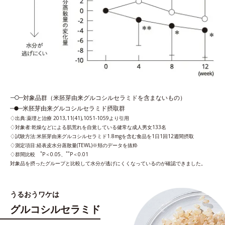
対象品群（米胚芽由来グルコシルセラミドを含まないもの）
米胚芽由来グルコシルセラミド摂取群
出典:薬理と治療 2013,11(41),1051-1059より引用
対象者:乾燥などによる肌荒れを自覚している健常な成人男女133名
試験方法:米胚芽由来グルコシルセラミド1.8mgを含む食品を1日1回12週間摂取
測定項目:経表皮水分蒸散量(TEWL)※頬のデータを抜粋
*
**
群間比較
P＜0.05、
P＜0.01
対象品を摂ったグループと比較して水分が逃げにくくなっているのが確認できました。
うるおうワケは
グルコシルセラミド