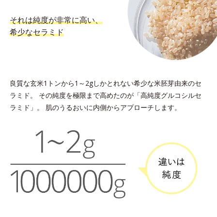
それは純度が非常に高い、
希少なセラミド
良質な玄米1トンから1～2gしかとれない希少な米胚芽由来のセ
ラミド。
その純度を極限まで高めたのが「高純度グルコシルセ
ラミド」。
肌のうるおいに内側からアプローチします。