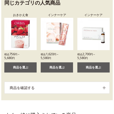
同じカテゴリの人気商品
おきかえ食
インナーケア
インナーケア
756
1,620
2,700
税込
円～
税込
円～
税込
円～
5,680
5,580
5,580
円
円
円
商品を選ぶ
商品を選ぶ
商品を選ぶ
商品を確認する