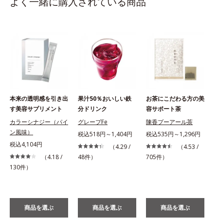
よく一緒に購入されている商品
本来の透明感を引き出
果汁50％おいしい鉄
お茶にこだわる方の美
す美容サプリメント
分ドリンク
容サポート茶
カラーシナジー（パイ
グレープFe
陳香プーアール茶
ン風味）
税込518円～1,404円
税込535円～1,296円
税込4,104円
（4.29 /
（4.53 /
（4.18 /
48件）
705件）
130件）
商品を選ぶ
商品を選ぶ
商品を選ぶ