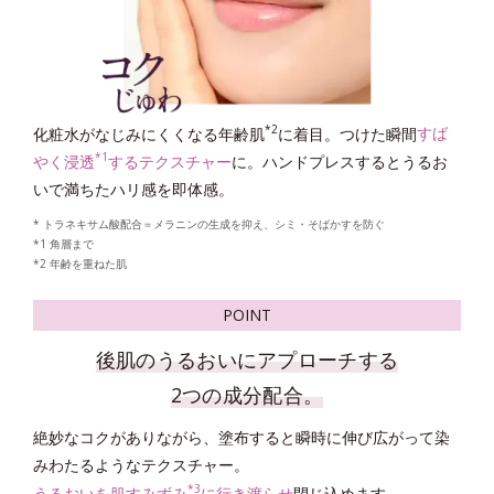
*4
* グリチルリチン酸ジカリウム
＝肌荒れ防止有効成分
*1 剥がれずに肌に蓄積した古い角層
*2 古い角質による
*3 洗浄による物理的効果
*4 グリチルリチン酸2K
*2
化粧水がなじみにくくなる年齢肌
に着目。つけた瞬間
すば
POINT
*1
やく浸透
するテクスチャー
に。ハンドプレスするとうるお
いで満ちたハリ感を即体感。
* トラネキサム酸配合＝メラニンの生成を抑え、シミ・そばかすを防ぐ
*1 角層まで
*2 年齢を重ねた肌
POINT
後肌のうるおいにアプローチする
2つを両立する
2つの成分配合。
「マイルドピーリング処方 EX」
絶妙なコクがありながら、塗布すると瞬時に伸び広がって染
*5
みわたるようなテクスチャー。
蓄積した古い角質をおだやかに取り去る
「高密着泡成分
」
*3
*6
うるおいを肌すみずみ
に行き渡らせ
閉じ込めます。
と、洗顔後に肌に残る
「シルキースムース成分
」
を配合。