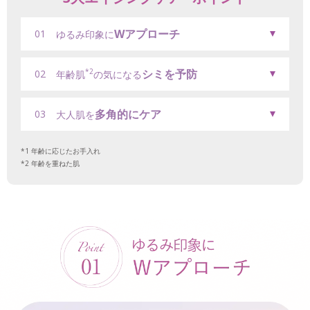
Wアプローチ
01
ゆるみ印象に
シミを予防
*2
02
年齢肌
の気になる
多角的にケア
03
大人肌を
年齢に応じたお手入れ
年齢を重ねた肌