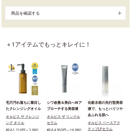
商品を確認する
＋1アイテムでもっとキレイに！
毛穴汚れ落ちに着目し
シワ改善＆美白へWア
化粧水前の先行型美容
たクレンジングオイル
プローチする美容液
液で、もっとハリツヤ
あふれる肌へ
オルビス ザ クレンジ
オルビス ザ リンクル
ング オイル
セラム
オルビス ベースアク
ティブLPセラム
税込1,210円～3,980
税込4,950円～16,980