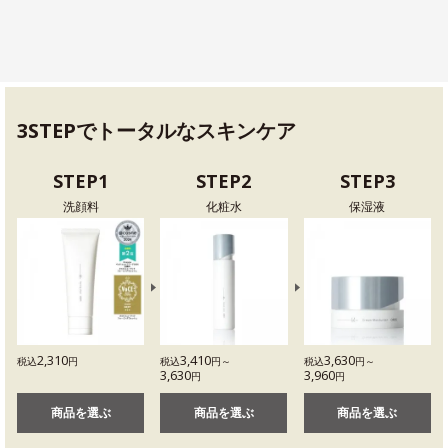
3STEPでトータルなスキンケア
STEP1
STEP2
STEP3
洗顔料
化粧水
保湿液
2,310
3,410
3,630
税込
円
税込
円～
税込
円～
3,630
3,960
円
円
商品を選ぶ
商品を選ぶ
商品を選ぶ