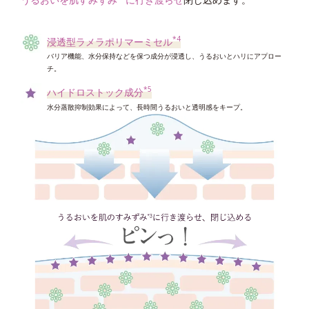
ローションがなじみやすい肌に。
*4
浸透型ラメラポリマーミセル
*5
バリア機能、水分保持などを保つ成分が浸透し、うるおいとハリにアプロー
高密着泡成分
チ。
吸着力をアップさせ蓄積した角層を絡めとりやすくする
*5
ハイドロストック成分
*6
シルキースムース成分
水分蒸散抑制効果によって、長時間うるおいと透明感をキープ。
後肌をしっとりなめらかに整えてローションの肌なじみ感をアップ
*7
レイヤーリムーバー
蓄積した角層を剥がれやすい状態に整える