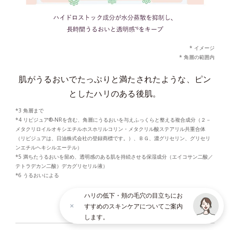
* イメージ
* 角層の範囲内
肌がうるおいでたっぷりと満たされたような、ピン
としたハリのある後肌。
*3 角層まで
*4 リピジュア®-NRを含む、角層にうるおいを与えふっくらと整える複合成分（２－
メタクリロイルオキシエチルホスホリルコリン・メタクリル酸ステアリル共重合体
（リピジュアは、日油株式会社の登録商標です。）、ＢＧ、濃グリセリン、グリセリ
ンエチルヘキシルエーテル）
*5 満ちたうるおいを留め、透明感のある肌を持続させる保湿成分（エイコサン二酸／
テトラデカン二酸）デカグリセリル液）
*6 うるおいによる
ハリの低下・頬の毛穴の目立ちにお
すすめのスキンケアについてご案内
× CLOSE
します。