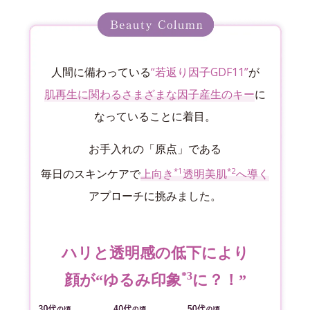
人間に備わっている
“若返り因子GDF11”
が
肌再生に関わるさまざまな因子産生のキー
に
なっていることに着目。
お手入れの「原点」である
*1
*2
毎日のスキンケアで
上向き
透明美肌
へ導く
アプローチに挑みました。
ハリと透明感の低下により
*3
顔が“ゆるみ印象
に？！”