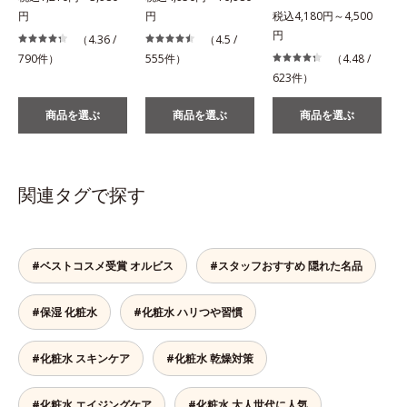
円
円
税込4,180円～4,500
税
円
（4.36 /
（4.5 /
790件）
555件）
（4.48 /
623件）
商品を選ぶ
商品を選ぶ
商品を選ぶ
関連タグで探す
#ベストコスメ受賞 オルビス
#スタッフおすすめ 隠れた名品
#保湿 化粧水
#化粧水 ハリつや習慣
#化粧水 スキンケア
#化粧水 乾燥対策
#化粧水 エイジングケア
#化粧水 大人世代に人気