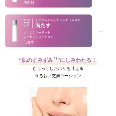
「洗うだけ」じゃない！
−
*1
*2
不要な角層
を絡めとり、くすみ
を晴らす
*3
高密着マイルドピーリング
ウォッシュ
*1
“肌のすみずみ
”にしみわたる！
むちっとしたハリを叶える
うるおい充満ローション
高評価を誇るオルビス屈指の人気洗顔料。泡の
密着力
、
後肌
のなめらかさ
を両立させる設計。