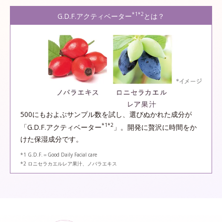
*1*2
G.D.F.アクティベーター
とは？
500にもおよぶサンプル数を試し、選びぬかれた成分が
*1*2
「G.D.F.アクティベーター
」。開発に贅沢に時間をか
けた保湿成分です。
*1 G.D.F.＝Good Daily Facial care
*2 ロニセラカエルレア果汁、ノバラエキス