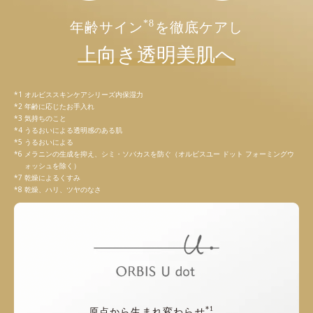
*8
年齢サイン
を徹底ケアし
上向き透明美肌へ
オルビススキンケアシリーズ内保湿力
年齢に応じたお手入れ
気持ちのこと
うるおいによる透明感のある肌
うるおいによる
メラニンの生成を抑え、シミ・ソバカスを防ぐ（オルビスユー ドット フォーミングウ
ォッシュを除く）
乾燥によるくすみ
乾燥、ハリ、ツヤのなさ
*1
原点から生まれ変わらせ
、