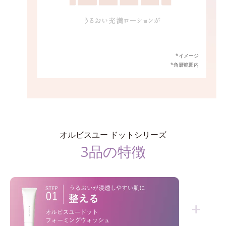
*イメージ
*角層範囲内
オルビスユー ドットシリーズ
3品の特徴
+