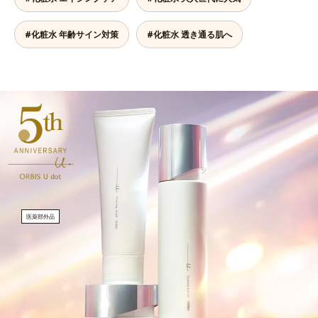
#化粧水 年齢サイン対策
#化粧水 透き通る肌へ
医薬部外品