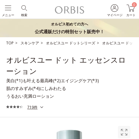
0
メニュー
検索
マイページ
カート
オルビス初めての方へ
公式通販だけの特別セット販売中！
TOP
スキンケア
オルビスユー ドットシリーズ
オルビスユー ドット
オルビスユー ドット エッセンスロ
ーション
美白(*1)も叶える最高峰(*2)エイジングケア(*3)
肌のすみずみ(*4)にしみわたる
うるおい充満ローション
719件