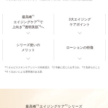
最高峰
*1
3大エイジング
エイジングケア
で
*2
ケアポイント
上向き
透明美肌
へ
*3
*4
シリーズ使いの
ローションの特徴
メリット
*1 オルビススキンケアシリーズ内保湿力 *2 年齢に応じたお手入れ *3 気持ちのこと
*4 うるおいによる透明感のある肌
*1
*2
最高峰
エイジングケア
シリーズ