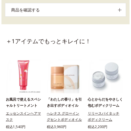
商品を確認する
＋1アイテムでもっとキレイに！
お風呂で使えるスペシ
「わたしの香り」を引
心とからだをやさしく
ャルトリートメント
き出すボディオイル
包むボディクリーム
エッセンスインヘアマ
へレナス グローイン
リリースバイタッチ
スク
グセントボディオイル
ボディクリーム
税込1,540円
税込3,960円
税込2,200円