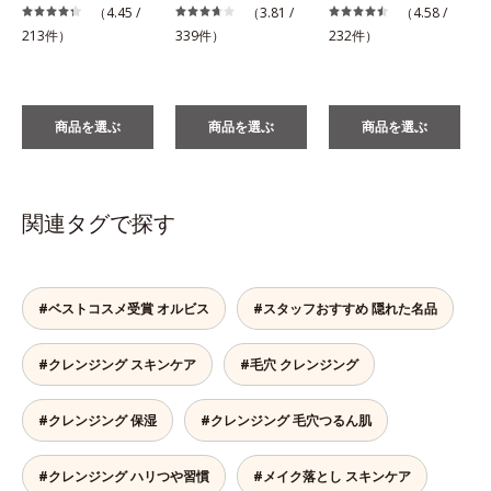
（4.45 /
（3.81 /
（4.58 /
1
213件）
339件）
232件）
商品を選ぶ
商品を選ぶ
商品を選ぶ
関連タグで探す
#ベストコスメ受賞 オルビス
#スタッフおすすめ 隠れた名品
#クレンジング スキンケア
#毛穴 クレンジング
#クレンジング 保湿
#クレンジング 毛穴つるん肌
#クレンジング ハリつや習慣
#メイク落とし スキンケア