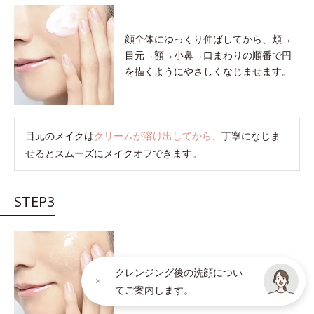
顔全体にゆっくり伸ばしてから、頬→
目元→額→小鼻→口まわりの順番で円
を描くようにやさしくなじませます。
目元のメイクは
クリームが溶け出してから
、丁寧になじま
せるとスムーズにメイクオフできます。
STEP3
クリームが肌の上でメイク汚れを巻き
クレンジング後の洗顔につい
こむと軽い感触に変わります。
感触が
てご案内します。
軽くなったら洗い流しのサインです。