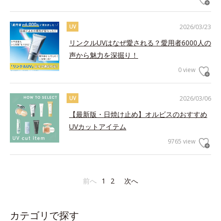
2026/03/23
UV
リンクルUVはなぜ愛される？愛用者6000人の
声から魅力を深掘り！
0 view
2026/03/06
UV
【最新版・日焼け止め】オルビスのおすすめ
UVカットアイテム
9765 view
前へ
1
2
次へ
カテゴリで探す