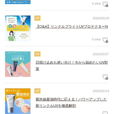
0 view
2026/03/29
UV
【Q&A】リンクルブライトUVプロテクターN
0 view
2026/03/27
UV
日焼け止めも使い分け！今から始めたいUV対
策
2026/03/24
UV
紫外線最強時代に応える！パワーアップした
新リンクルUVを徹底解剖