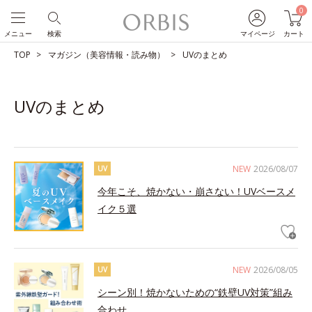
0
メニュー
検索
マイページ
カート
TOP
マガジン（美容情報・読み物）
UVのまとめ
UVのまとめ
NEW
2026/08/07
UV
今年こそ、焼かない・崩さない！UVベースメ
イク５選
NEW
2026/08/05
UV
シーン別！焼かないための“鉄壁UV対策”組み
合わせ