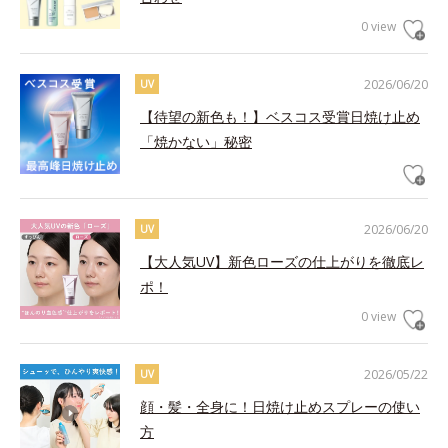
0 view
2026/06/20
UV
【待望の新色も！】ベスコス受賞日焼け止め
「焼かない」秘密
2026/06/20
UV
【大人気UV】新色ローズの仕上がりを徹底レ
ポ！
0 view
2026/05/22
UV
顔・髪・全身に！日焼け止めスプレーの使い
方