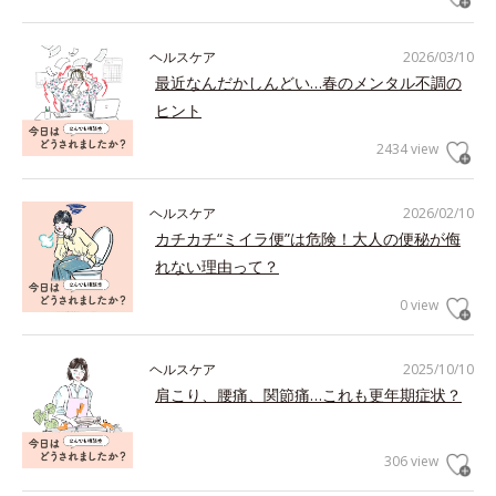
ヘルスケア
2026/03/10
最近なんだかしんどい…春のメンタル不調の
ヒント
2434 view
ヘルスケア
2026/02/10
カチカチ“ミイラ便”は危険！大人の便秘が侮
れない理由って？
0 view
ヘルスケア
2025/10/10
肩こり、腰痛、関節痛…これも更年期症状？
306 view