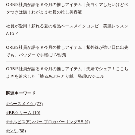
ORBIS社員が語る＃今月の推しアイテム｜美白ケアしたいけどベ
タつきは嫌！わがまま社員の推し美容液
社員が愛用！頼れる夏の名品ベースメイクコンビ｜美肌レッスン
A to Z
ORBIS社員が語る＃今月の推しアイテム｜紫外線が強い日に出先
でも。パウダーで手軽にUV対策
ORBIS社員が語る＃今月の推しアイテム｜夫婦でシェア！ここち
よさを追求した「塗るあぶらとり紙」発想UVジェル
関連キーワード
#ベースメイク (77)
#BBクリーム (10)
#オルビスアンバー プロカバーリングBB (4)
#シミ (38)