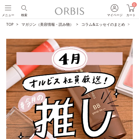
0
メニュー
検索
マイページ
カート
TOP
マガジン（美容情報・読み物）
コラム&エッセイのまとめ
O