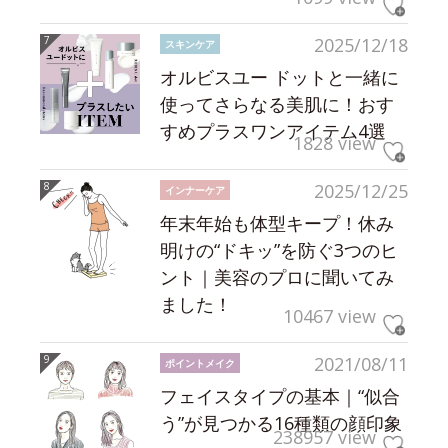
2025/12/18
スキンケア
オルビスユー ドットと一緒に
使ってさらなる美肌に！おす
すめプラスワンアイテム4選
1828 view
2025/12/25
インナーケア
年末年始も体型キープ！休み
明けの“ドキッ”を防ぐ3つのヒ
ント｜美容のプロに聞いてみ
ました！
10467 view
2021/08/11
ポイントメイク
フェイスタイプの基本｜“似合
う”が見つかる16種類の顔印象
238957 view