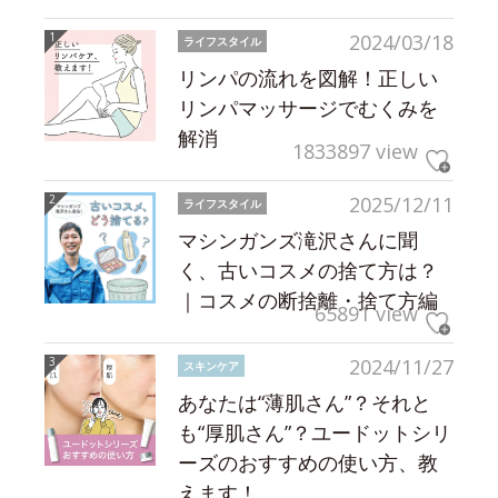
2024/03/18
ライフスタイル
リンパの流れを図解！正しい
リンパマッサージでむくみを
解消
1833897 view
2025/12/11
ライフスタイル
マシンガンズ滝沢さんに聞
く、古いコスメの捨て方は？
｜コスメの断捨離・捨て方編
65891 view
2024/11/27
スキンケア
あなたは“薄肌さん”？それと
も“厚肌さん”？ユードットシリ
ーズのおすすめの使い方、教
えます！