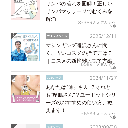
リンパの流れを図解！正しい
リンパマッサージでむくみを
解消
1833897 view
2025/12/11
ライフスタイル
マシンガンズ滝沢さんに聞
く、古いコスメの捨て方は？
｜コスメの断捨離・捨て方編
65891 view
2024/11/27
スキンケア
あなたは“薄肌さん”？それと
も“厚肌さん”？ユードットシリ
ーズのおすすめの使い方、教
えます！
36583 view
2023/08/30
スキンケア