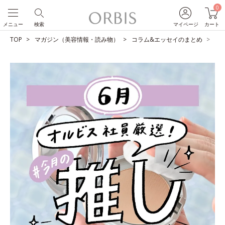
0
メニュー
検索
マイページ
カート
TOP
マガジン（美容情報・読み物）
コラム&エッセイのまとめ
O