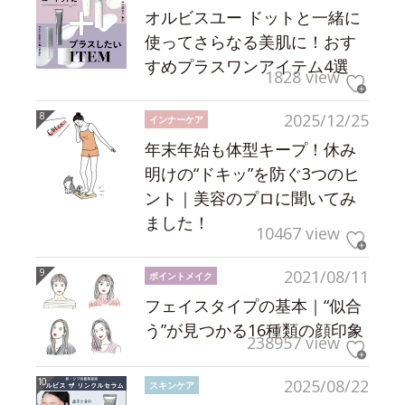
オルビスユー ドットと一緒に
使ってさらなる美肌に！おす
すめプラスワンアイテム4選
1828 view
2025/12/25
インナーケア
年末年始も体型キープ！休み
明けの“ドキッ”を防ぐ3つのヒ
ント｜美容のプロに聞いてみ
ました！
10467 view
2021/08/11
ポイントメイク
フェイスタイプの基本｜“似合
う”が見つかる16種類の顔印象
238957 view
2025/08/22
スキンケア