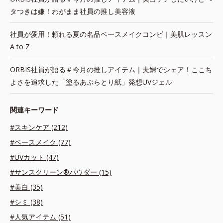
タつきは嫌！わがまま社員の推し美容液
社員が愛用！頼れる夏の名品ベースメイクコンビ｜美肌レッスン
A to Z
ORBIS社員が語る＃今月の推しアイテム｜夫婦でシェア！ここち
よさを追求した「塗るあぶらとり紙」発想UVジェル
関連キーワード
#スキンケア (212)
#ベースメイク (77)
#UVカット (47)
#サンスクリーン®パウダー (15)
#美白 (35)
#シミ (38)
#人気アイテム (51)