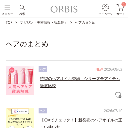
0
メニュー
検索
マイページ
カート
TOP
マガジン（美容情報・読み物）
ヘアのまとめ
ヘアのまとめ
NEW
2026/08/03
ヘア
待望のヘアオイル登場！シリーズ全アイテム
徹底比較
2026/07/10
ヘア
【〇×でチェック！】新発売のヘアオイルの正
しい使い方