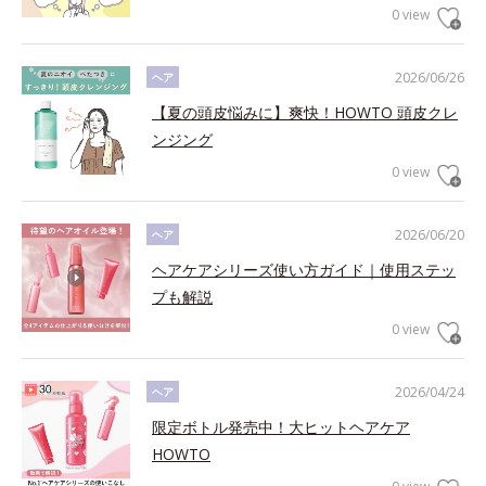
0 view
2026/06/26
ヘア
【夏の頭皮悩みに】爽快！HOWTO 頭皮クレ
ンジング
0 view
2026/06/20
ヘア
ヘアケアシリーズ使い方ガイド｜使用ステッ
プも解説
0 view
2026/04/24
ヘア
限定ボトル発売中！大ヒットヘアケア
HOWTO