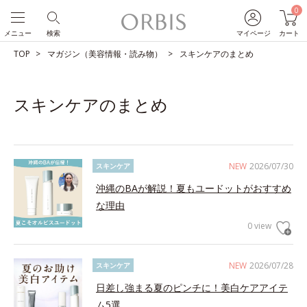
0
メニュー
検索
マイページ
カート
TOP
マガジン（美容情報・読み物）
スキンケアのまとめ
スキンケアのまとめ
NEW
2026/07/30
スキンケア
沖縄のBAが解説！夏もユードットがおすすめ
な理由
0 view
NEW
2026/07/28
スキンケア
日差し強まる夏のピンチに！美白ケアアイテ
ム5選