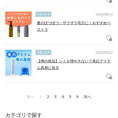
2026/06/23
スキンケア
夏のぽつぽつ・ザラザラ毛穴に！おすすめベ
スト３
2026/06/22
スキンケア
【噂の商品】シミを増やさない？美白アイテ
ム真相に迫る
前へ
1
2
3
4
5
6
次へ
カテゴリで探す