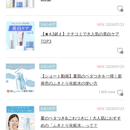
NEW
2026/07/23
スキンケア
【★4.3超え】クチコミで大人気の美白ケア
TOP3
NEW
2026/07/23
スキンケア
【ショート動画】夏肌のベタつきを一掃！新
発売のふきとり化粧水の使い方
1469 view
NEW
2026/07/23
スキンケア
夏のベタつき&ごわつきに！大人肌におすす
めの「ふきとり化粧水」って？