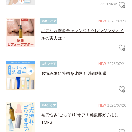
2891 view
NEW
2026/07/22
スキンケア
毛穴汚れ撃退チャレンジ！クレンジングオイ
ルの実力は？
NEW
2026/07/21
スキンケア
お悩み別に特徴を比較！ 洗顔料6選
NEW
2026/07/20
スキンケア
毛穴悩み”ごっそり”オフ！編集部ガチ推し
TOP3