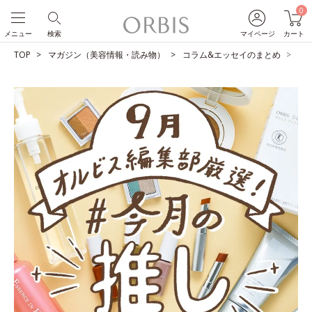
0
メニュー
検索
マイページ
カート
TOP
マガジン（美容情報・読み物）
コラム&エッセイのまとめ
O