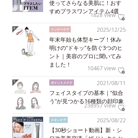
使ってさらなる美肌に！おす
すめプラスワンアイテム4選
1828 view
2025/12/25
インナーケア
年末年始も体型キープ！休み
明けの“ドキッ”を防ぐ3つのヒ
ント｜美容のプロに聞いてみ
ました！
10467 view
2021/08/11
ポイントメイク
フェイスタイプの基本｜“似合
う”が見つかる16種類の顔印象
238957 view
2025/08/22
スキンケア
【30秒ショート動画】新・シ