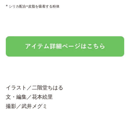
* シリカ配合=皮脂を吸着する粉体
イラスト／二階堂ちはる
文・編集／花本絵里
撮影／武井メグミ