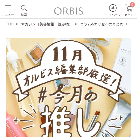
0
メニュー
検索
マイページ
カート
TOP
マガジン（美容情報・読み物）
コラム&エッセイのまとめ
O