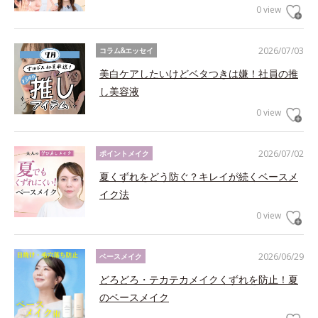
0 view
2026/07/03
コラム&エッセイ
美白ケアしたいけどベタつきは嫌！社員の推
し美容液
0 view
2026/07/02
ポイントメイク
夏くずれをどう防ぐ？キレイが続くベースメ
イク法
0 view
2026/06/29
ベースメイク
どろどろ・テカテカメイクくずれを防止！夏
のベースメイク