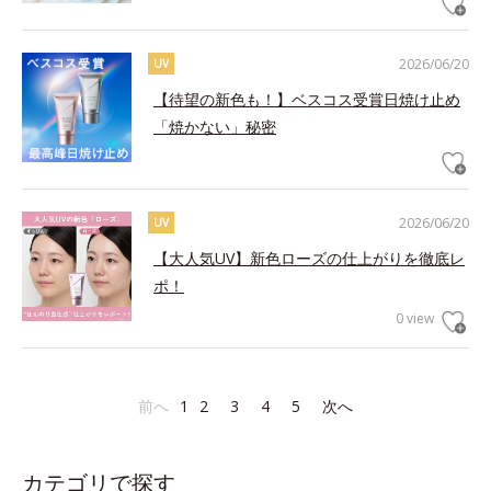
2026/06/20
UV
【待望の新色も！】ベスコス受賞日焼け止め
「焼かない」秘密
2026/06/20
UV
【大人気UV】新色ローズの仕上がりを徹底レ
ポ！
0 view
前へ
1
2
3
4
5
次へ
カテゴリで探す