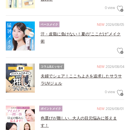
0 view
NEW
2026/08/05
ベースメイク
汗・皮脂に負けない！夏の“ここだけ”メイク
術
NEW
2026/08/04
コラム&エッセイ
夫婦でシェア！ここちよさを追求したサラサ
ラUVジェル
0 view
NEW
2026/08/01
ポイントメイク
色選びが難しい…大人の目元悩みに答えま
す！