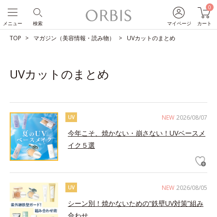
0
メニュー
検索
マイページ
カート
TOP
マガジン（美容情報・読み物）
UVカットのまとめ
UVカットのまとめ
NEW
2026/08/07
UV
今年こそ、焼かない・崩さない！UVベースメ
イク５選
NEW
2026/08/05
UV
シーン別！焼かないための“鉄壁UV対策”組み
合わせ