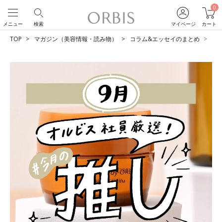
0
メニュー
検索
マイページ
カート
TOP
マガジン（美容情報・読み物）
コラム&エッセイのまとめ
O