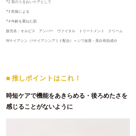
*2 首のうるおいケアとして
*3 乾燥による
*4 年齢を重ねた肌
販売名：オルビス アンバー ヴァイタル トリートメント クリーム
Wナイアシン（=ナイアシンアミド配合）＝シワ改善・美白有効成分
■ 推しポイントはこれ！
時短ケアで機能をあきらめる・後ろめたさを
感じることがないように