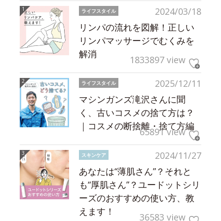
2024/03/18
ライフスタイル
リンパの流れを図解！正しい
リンパマッサージでむくみを
解消
1833897 view
2025/12/11
ライフスタイル
マシンガンズ滝沢さんに聞
く、古いコスメの捨て方は？
｜コスメの断捨離・捨て方編
65891 view
2024/11/27
スキンケア
あなたは“薄肌さん”？それと
も“厚肌さん”？ユードットシリ
ーズのおすすめの使い方、教
えます！
36583 view