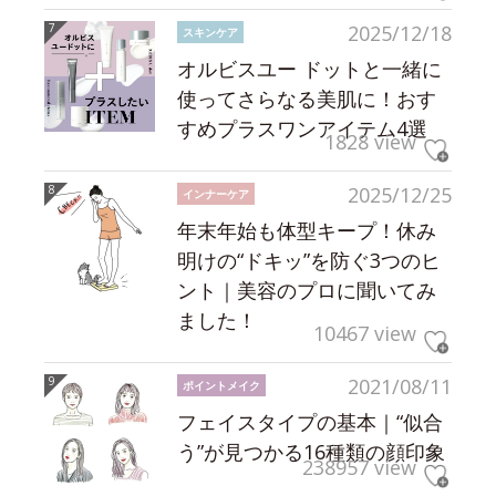
2025/12/18
スキンケア
オルビスユー ドットと一緒に
使ってさらなる美肌に！おす
すめプラスワンアイテム4選
1828 view
2025/12/25
インナーケア
年末年始も体型キープ！休み
明けの“ドキッ”を防ぐ3つのヒ
ント｜美容のプロに聞いてみ
ました！
10467 view
2021/08/11
ポイントメイク
フェイスタイプの基本｜“似合
う”が見つかる16種類の顔印象
238957 view