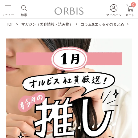
0
メニュー
検索
マイページ
カート
TOP
マガジン（美容情報・読み物）
コラム&エッセイのまとめ
O