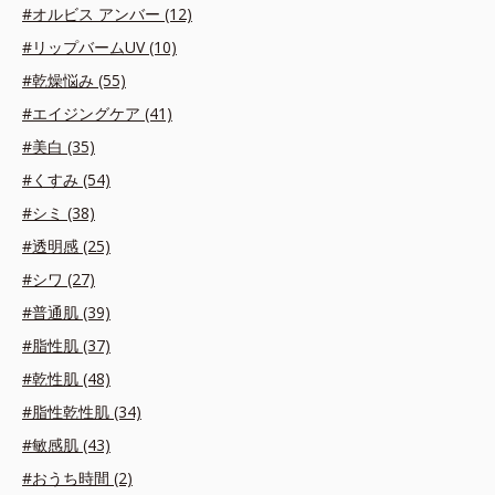
#オルビス アンバー (12)
#リップバームUV (10)
#乾燥悩み (55)
#エイジングケア (41)
#美白 (35)
#くすみ (54)
#シミ (38)
#透明感 (25)
#シワ (27)
#普通肌 (39)
#脂性肌 (37)
#乾性肌 (48)
#脂性乾性肌 (34)
#敏感肌 (43)
#おうち時間 (2)