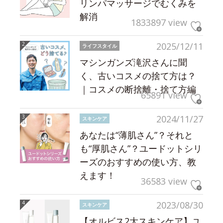
リンパマッサージでむくみを
解消
1833897 view
2025/12/11
ライフスタイル
マシンガンズ滝沢さんに聞
く、古いコスメの捨て方は？
｜コスメの断捨離・捨て方編
65891 view
2024/11/27
スキンケア
あなたは“薄肌さん”？それと
も“厚肌さん”？ユードットシリ
ーズのおすすめの使い方、教
えます！
36583 view
2023/08/30
スキンケア
【オルビス2大スキンケア】ユ