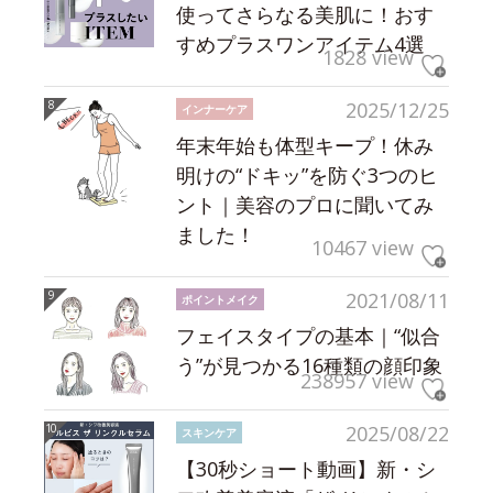
使ってさらなる美肌に！おす
すめプラスワンアイテム4選
1828 view
2025/12/25
インナーケア
年末年始も体型キープ！休み
明けの“ドキッ”を防ぐ3つのヒ
ント｜美容のプロに聞いてみ
ました！
10467 view
2021/08/11
ポイントメイク
フェイスタイプの基本｜“似合
う”が見つかる16種類の顔印象
238957 view
2025/08/22
スキンケア
【30秒ショート動画】新・シ