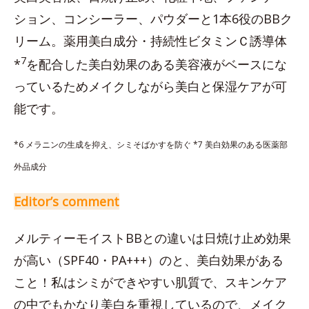
ション、コンシーラー、パウダーと1本6役のBBク
リーム。薬用美白成分・持続性ビタミンＣ誘導体
7
*
を配合した美白効果のある美容液がベースにな
っているためメイクしながら美白と保湿ケアが可
能です。
*6 メラニンの生成を抑え、シミそばかすを防ぐ *7 美白効果のある医薬部
外品成分
Editor’s comment
メルティーモイストBBとの違いは日焼け止め効果
が高い（SPF40・PA+++）のと、美白効果がある
こと！私はシミができやすい肌質で、スキンケア
の中でもかなり美白を重視しているので、メイク