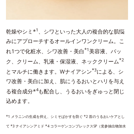
1
乾燥やシミ*
、シワといった大人の複合的な肌悩
みにアプローチするオールインワンクリーム。こ
*1
れ1つで化粧水、シワ改善・美白
美容液、パッ
*2
ク、クリーム、乳液・保湿液、ネッククリーム
*3
とマルチに働きます。Wナイアシン
による、シ
ワ改善・美白に加え、肌にうるおいとハリを与え
4
る複合成分*
も配合し、うるおいをぎゅっと閉じ
込めます。
*1 メラニンの生成を抑え、シミそばかすを防ぐ *2 首のうるおいケアとし
て *3 ナイアシンアミド *4 コラーゲンコンプレックスSP（党参抽出物加水