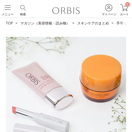
0
メニュー
検索
マイページ
カート
TOP
マガジン（美容情報・読み物）
スキンケアのまとめ
手早くしっ