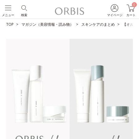
0
メニュー
検索
マイページ
カート
TOP
マガジン（美容情報・読み物）
スキンケアのまとめ
【オルビス