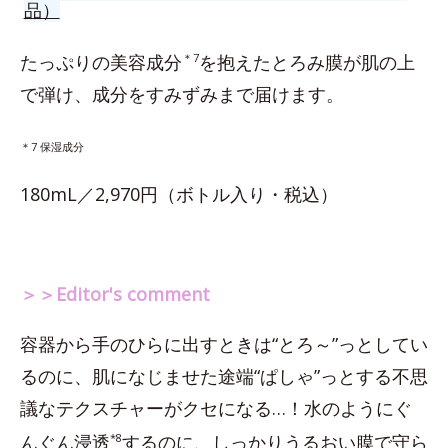
品）
たっぷりの美容成分
＊7
を抱えたとろみ膜が肌の上
で弾け、成分をすみずみまで届けます。
＊7 保湿成分
180mL／2,970円（ボトル入り・税込）
＞＞Editor's comment
容器から手のひらに出すときは“とろ～”っとしてい
るのに、肌になじませた途端“ぱしゃ”っとする不思
議なテクスチャーがクセになる…！水のようにぐ
んぐん浸透
*8
するのに、しっかりうるおい膜で守ら