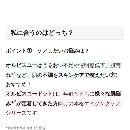
私に合うのはどっち？
ポイント① ケアしたいお悩みは？
オルビスユー
はうるおい不足や透明感低下、肌荒
1
れ*
など、
肌の不調をスキンケアで整えたい方
に
おすすめ！
オルビスユードット
は、年齢とともに
様々な肌悩
2
み*
が定着してきた方
向けの本格エイジングケア³
シリーズ
です。
*1 肌荒れ防止有効成分配合