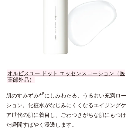
オルビスユー ドット エッセンスローション（医
薬部外品）
8
肌のすみずみ*
にしみわたる、うるおい充満ロー
ション。化粧水がなじみにくくなるエイジングケ
ア世代の肌に着目し、ごわつきがちな肌にもつけ
た瞬間すばやく浸透します。