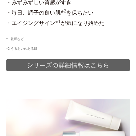
・みずみずしい質感がすき
2
・毎日、調子の良い肌*
を保ちたい
1
・エイジングサイン*
が気になり始めた
*1 乾燥など
*2 うるおいのある肌