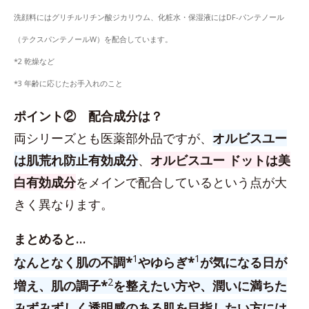
洗顔料にはグリチルリチン酸ジカリウム、化粧水・保湿液にはDF-パンテノール
（テクスパンテノールW）を配合しています。
*2 乾燥など
*3 年齢に応じたお手入れのこと
ポイント② 配合成分は？
両シリーズとも医薬部外品ですが、
オルビスユー
は肌荒れ防止有効成分
、
オルビスユー ドットは美
白有効成分
をメインで配合しているという点が大
きく異なります。
まとめると…
1
1
なんとなく肌の不調*
やゆらぎ*
が気になる日が
2
増え、肌の調子*
を整えたい方や、潤いに満ちた
みずみずしく透明感のある肌を目指したい方には