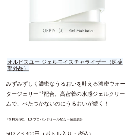
オルビスユー ジェルモイスチャライザー（医薬
部外品）
みずみずしく濃密なうるおいを叶える濃密ウォー
タージェリー
＊9
配合。高密着の水感ジェルクリー
ムで、べたつかないのにうるおいが続く！
＊9 PEG(80)、1,3-プロパンジオール配合＝保湿成分
50g／3,300円（ボトル入り・税込）