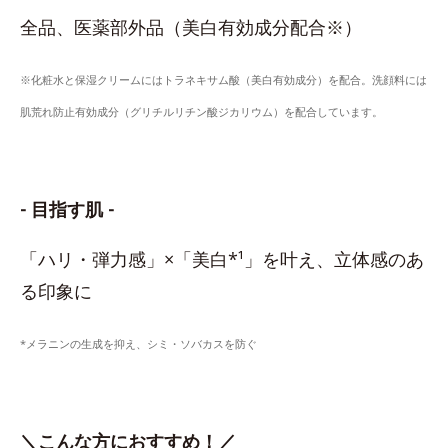
全品、医薬部外品（美白有効成分配合※）
※化粧水と保湿クリームにはトラネキサム酸（美白有効成分）を配合。洗顔料には
肌荒れ防止有効成分（グリチルリチン酸ジカリウム）を配合しています。
- 目指す肌 -
「ハリ・弾力感」×「美白*¹」を叶え、立体感のあ
る印象に
*メラニンの生成を抑え、シミ・ソバカスを防ぐ
＼こんな方におすすめ！／