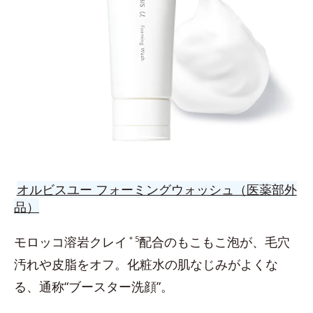
オルビスユー フォーミングウォッシュ（医薬部外
品）
モロッコ溶岩クレイ
＊5
配合のもこもこ泡が、毛穴
汚れや皮脂をオフ。化粧水の肌なじみがよくな
る、通称“ブースター洗顔”。