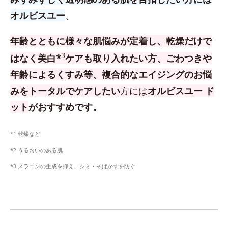
オルビスユー
、
年齢とともに様々な肌悩みが定着し、乾燥だけで
3
はなく美白*
ケアも取り入れたい方、
ごわつきや
年齢によるくすみ等、複合的なエイジングのお悩
みをトータルでケアしたい
方
には
オルビスユー ド
ット
がおすすめです。
*1 乾燥など
*2 うるおいのある肌
*3 メラニンの生成を抑え、シミ・そばかすを防ぐ