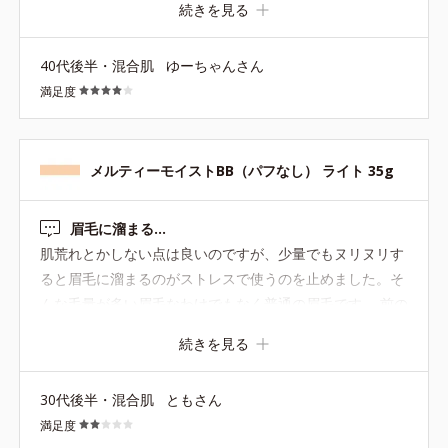
が、もう少しとろっとしているのが理想でした。 ■しっと
続きを見る
り感 どちらかと言うと塗ったあとにさらっとした軽い見た
目になりますね。 艶感が欲しい人には、ちょっと地味な仕
40代後半・混合肌
ゆーちゃんさん
上がりになります。 夏場はこのさらっとした感じが嬉しい
満足度
かも？ 自分は乾燥肌でもあるので、冬は乾燥が気になりそ
うです。 ■毛穴落ち 落ちやすい肌質ですが、ホワイニング
BBの方は一日中まるっきり毛穴落ちせずに過ごせまし
メルティーモイストBB（パフなし） ライト 35g
た。 こちらも、塗った感じは毛穴落ちしなさそうです！
落ちるものは塗って30分くらいでもうよれてきてしまうの
で…このさらっと感がいいのでしょうか。 もっと汗かく時
眉毛に溜まる…
期に使って様子をみたいです。 ■敏感肌への刺激 今のとこ
肌荒れとかしない点は良いのですが、少量でもヌリヌリす
ろなしです。 軽くて塗ってる感もないので、荒れたらどう
ると眉毛に溜まるのがストレスで使うのを止めました。そ
しよう〜みたいな不安もなく気になりません。 ホワイニン
んな毛量が多い眉毛なわけでもなく普通の眉毛です。 前の
グBBのほうも痒くなったりしなかったので、こちらも大
同製品はそうじゃなかったと思うし、他社製品で同じ塗り
続きを見る
丈夫かなと思っています。
方をしても溜まらないので、こちらの製品のテクスチャー
の問題なのかなんなのか…
30代後半・混合肌
ともさん
満足度