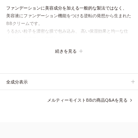
ファンデーションに美容成分を加える一般的な製法ではなく、
美容液にファンデーション機能をつける逆転の発想から生まれた
BBクリームです。
うるおい粒子を濃密な膜で包み込み、 高い保湿効果と均一な仕
上がり、化粧持ちを実現しました。
これ1本で、美容液・日焼け止め・化粧下地・ファンデーショ
続きを見る
ン・コンシーラー・パウダーの6役をこなすので、
スキンケアの後はBBクリームを塗るだけでベースメイクまで一
気に完成。
使うほどに肌を美しく整え、長時間キープします。
全成分表示
メルティーモイストBBの商品Q&Aを見る
●無香料 ●酸化しやすい油分不使用●紫外線吸収剤不使用●ソフトフォ
ーカスパウダー、毛穴隠しパウダー配合=仕上がり・カバー力向上粉
体●浸透型コラーゲン、加水分解ヒアルロン酸配合=保湿成分●バナ
バ葉エキス配合＝バリア機能を整える保湿成分●肌環境コントロール
パウダー配合＝肌表面の水分調節効果のある粉体●ＳＰＦ30・ＰＡ