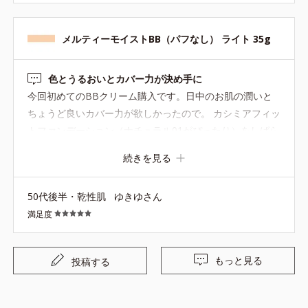
メルティーモイストBB（パフなし） ライト 35g
色とうるおいとカバー力が決め手に
今回初めてのBBクリーム購入です。日中のお肌の潤いと
ちょうど良いカバー力が欲しかったので。 カシミアフィッ
トファンデーション（ナチュラル01がぴったり）をしばら
く使用していて、「肌に合う色」にもこだわり選びまし
続きを見る
た。 BB３種のうち、こちらが一番今の私に合う色とうる
おい感でした❕️少量でもよく伸びて、仕上がりも綺麗だと思
50代後半・乾性肌
ゆきゆさん
います❣️ サンプル使用で、他のBBのそれぞれの良さもと
満足度
ってもよくわかりました
もっと見る
投稿する