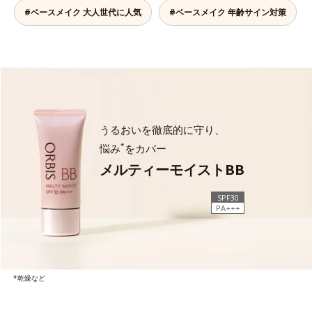
#ベースメイク 大人世代に人気
#ベースメイク 年齢サイン対策
うるおいを徹底的に守り、
*
悩み
をカバー
メルティーモイストBB
SPF30
PA+++
*乾燥など