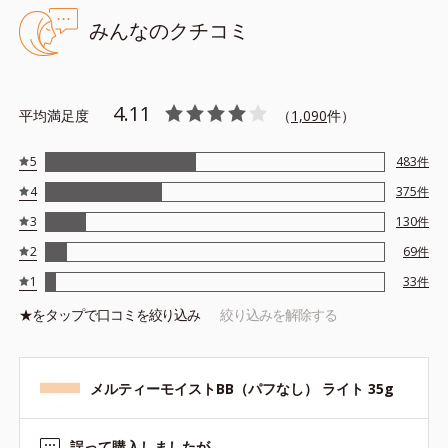
＋＋＋
みんなのクチコミ
※アレルギーテスト済＝全ての方にアレルギーが起こらないという
ことではありません。
4.11
平均満足度
（
1,090
件）
5
483
件
4
375
件
3
130
件
2
69
件
1
33
件
★を
タップ
で口コミを絞り込み
絞り込みを解除する
メルティーモイストBB（パフなし） ライト 35g
誤って購入しましたが…