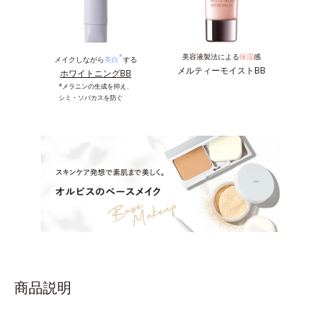
*
美容液製法による
保湿
感
メイクしながら
美白
する
メルティーモイストBB
ホワイトニングBB
*メラニンの生成を抑え、
シミ・ソバカスを防ぐ
商品説明