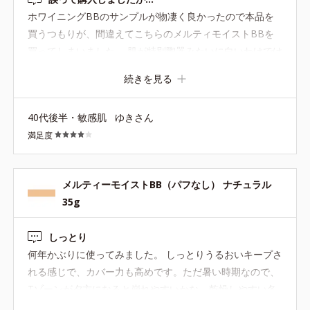
ホワイニングBBのサンプルが物凄く良かったので本品を
買うつもりが、間違えてこちらのメルティモイストBBを
買ってしまいました。 肌が特別陶器みたいに白いわけでは
ないですが、ブルベだからかなかなか合うファンデがな
続きを見る
く、BBなんてもってのほかだったのですが、ホワイニン
グBBのライトの明るさなら暗くならないし黄みも少なく
40代後半・敏感肌
ゆきさん
ぜひ使ってみたかったのです。 ■色・カバー力 こちらのラ
満足度
イトは、他のメーカーのBBよりは明るいですが、やはり
黄みがかっているベージュ（一般的な肌の色で更にイエベ
の人には明るいほうなのかも。）の感じで、自分的にはや
メルティーモイストBB（パフなし） ナチュラル
や濃い目。首の色と違うので顔がくすんで見えます。 しか
35g
し、ありがたいことにBB特有の「塗ってます！隠してま
す！」感は全然なく、お粉をはたくだけでスッピンメイク
しっとり
みたいにキレイになりますね。 （とは言えアラフォーのク
何年かぶりに使ってみました。 しっとりうるおいキープさ
マは隠れませんので、アイゾーンチューナーで光を飛ばし
れる感じで、カバー力も高めです。ただ暑い時期なので、
ます） ■伸び 良くもないですが、悪くもないです。 ほん
Tゾーンが夕方になると崩れやすいかな… 乾燥しやすい冬
の一粒量で全体に伸ばせるくらいの柔らかさはあります
場にまた使ってみたいと思います！！