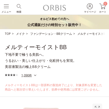
0
メニュー
検索
マイページ
カート
オルビス初めての方へ
公式通販だけの特別セット販売中！
TOP
メイク
ファンデーション・BBクリーム
メルティーモイストBB
メルティーモイストBB
下地不要で極うる美肌へ。
うるおい・美しい仕上がり・化粧持ちを実現。
美容液製法の極上BBクリーム
1,090件
メルティーモイストBBは一部原料の製造終了により、対象原料を変更した
商品へと順次切り替えいたします。効果や使用感には変更ございません。