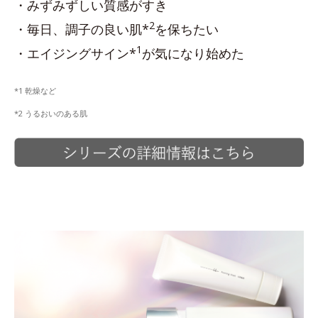
・みずみずしい質感がすき
2
・毎日、調子の良い肌*
を保ちたい
1
・エイジングサイン*
が気になり始めた
*1 乾燥など
*2 うるおいのある肌