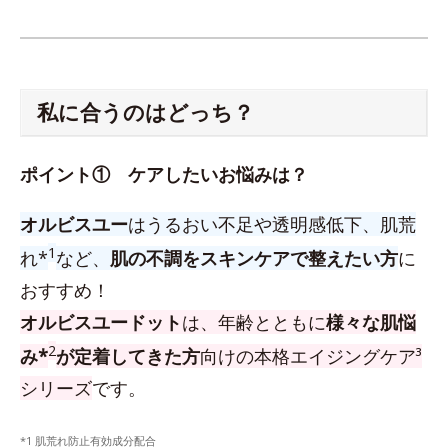
私に合うのはどっち？
ポイント① ケアしたいお悩みは？
オルビスユー
はうるおい不足や透明感低下、肌荒
1
れ*
など、
肌の不調をスキンケアで整えたい方
に
おすすめ！
オルビスユードット
は、年齢とともに
様々な肌悩
2
み*
が定着してきた方
向けの本格エイジングケア³
シリーズ
です。
*1 肌荒れ防止有効成分配合