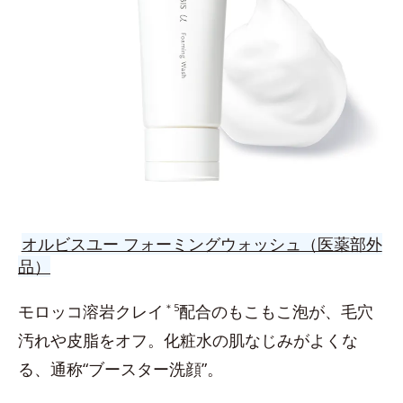
オルビスユー フォーミングウォッシュ（医薬部外
品）
モロッコ溶岩クレイ
＊5
配合のもこもこ泡が、毛穴
汚れや皮脂をオフ。化粧水の肌なじみがよくな
る、通称“ブースター洗顔”。