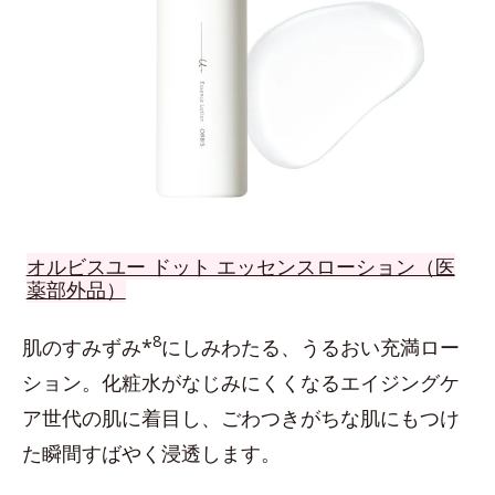
オルビスユー ドット エッセンスローション（医
薬部外品）
8
肌のすみずみ*
にしみわたる、うるおい充満ロー
ション。化粧水がなじみにくくなるエイジングケ
ア世代の肌に着目し、ごわつきがちな肌にもつけ
た瞬間すばやく浸透します。