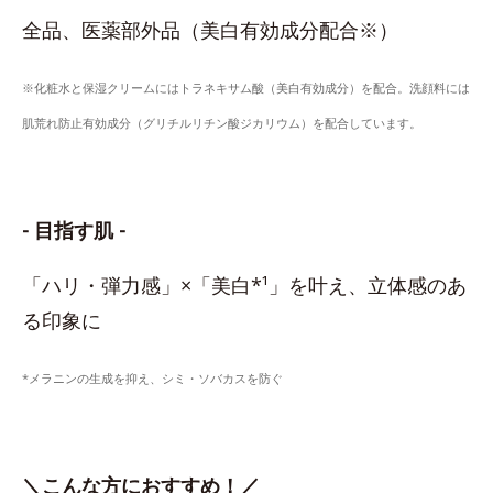
全品、医薬部外品（美白有効成分配合※）
※化粧水と保湿クリームにはトラネキサム酸（美白有効成分）を配合。洗顔料には
肌荒れ防止有効成分（グリチルリチン酸ジカリウム）を配合しています。
- 目指す肌 -
「ハリ・弾力感」×「美白*¹」を叶え、立体感のあ
る印象に
*メラニンの生成を抑え、シミ・ソバカスを防ぐ
＼こんな方におすすめ！／