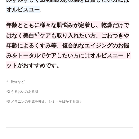
オルビスユー
、
年齢とともに様々な肌悩みが定着し、乾燥だけで
3
はなく美白*
ケアも取り入れたい方、
ごわつきや
年齢によるくすみ等、複合的なエイジングのお悩
みをトータルでケアしたい
方
には
オルビスユー ド
ット
がおすすめです。
*1 乾燥など
*2 うるおいのある肌
*3 メラニンの生成を抑え、シミ・そばかすを防ぐ