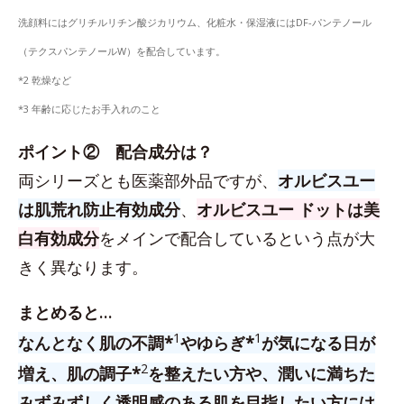
洗顔料にはグリチルリチン酸ジカリウム、化粧水・保湿液にはDF-パンテノール
（テクスパンテノールW）を配合しています。
*2 乾燥など
*3 年齢に応じたお手入れのこと
ポイント② 配合成分は？
両シリーズとも医薬部外品ですが、
オルビスユー
は肌荒れ防止有効成分
、
オルビスユー ドットは美
白有効成分
をメインで配合しているという点が大
きく異なります。
まとめると…
1
1
なんとなく肌の不調*
やゆらぎ*
が気になる日が
2
増え、肌の調子*
を整えたい方や、潤いに満ちた
みずみずしく透明感のある肌を目指したい方には