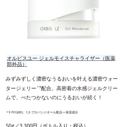
オルビスユー ジェルモイスチャライザー（医薬
部外品）
みずみずしく濃密なうるおいを叶える濃密ウォー
タージェリー
＊9
配合。高密着の水感ジェルクリー
ムで、べたつかないのにうるおいが続く！
＊9 PEG(80)、1,3-プロパンジオール配合＝保湿成分
50g／3,300円（ボトル入り・税込）