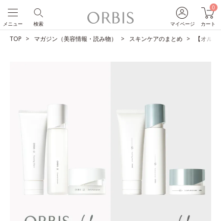
0
メニュー
検索
マイページ
カート
TOP
マガジン（美容情報・読み物）
スキンケアのまとめ
【オルビス