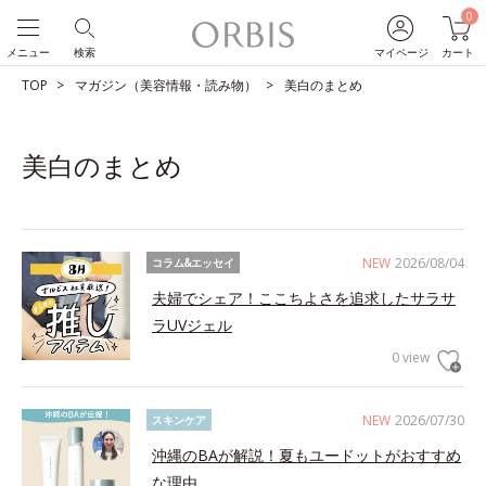
0
メニュー
検索
マイページ
カート
TOP
マガジン（美容情報・読み物）
美白のまとめ
美白のまとめ
NEW
2026/08/04
コラム&エッセイ
夫婦でシェア！ここちよさを追求したサラサ
ラUVジェル
0 view
NEW
2026/07/30
スキンケア
沖縄のBAが解説！夏もユードットがおすすめ
な理由