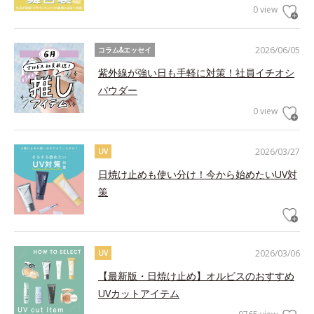
0 view
2026/06/05
コラム&エッセイ
紫外線が強い日も手軽に対策！社員イチオシ
パウダー
0 view
2026/03/27
UV
日焼け止めも使い分け！今から始めたいUV対
策
2026/03/06
UV
【最新版・日焼け止め】オルビスのおすすめ
UVカットアイテム