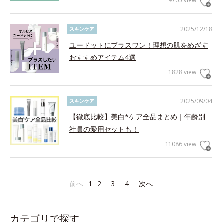
9765 view
2025/12/18
スキンケア
ユードットにプラスワン！理想の肌をめざす
おすすめアイテム4選
1828 view
2025/09/04
スキンケア
【徹底比較】美白*ケア全品まとめ｜年齢別
社員の愛用セットも！
11086 view
前へ
1
2
3
4
次へ
カテゴリで探す