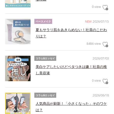
0 view
NEW
2026/07/15
ベースメイク
夏もサラリ肌をあきらめない！社員のこだわ
りは？
8486 view
2026/07/03
コラム&エッセイ
美白ケアしたいけどベタつきは嫌！社員の推
し美容液
0 view
2026/06/18
コラム&エッセイ
人気商品が刷新！「小さくなった」そのワケ
は？