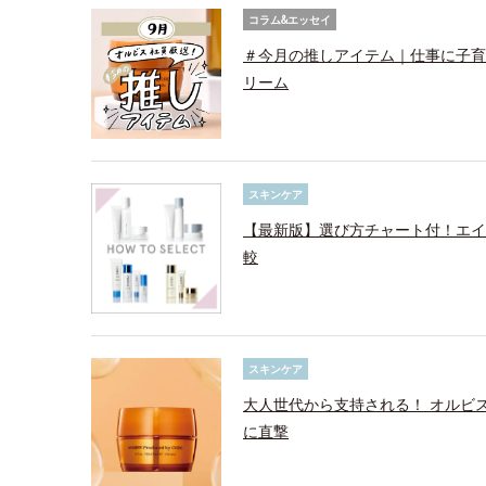
コラム&エッセイ
＃今月の推しアイテム｜仕事に子育
リーム
スキンケア
【最新版】選び方チャート付！エイ
較
スキンケア
大人世代から支持される！ オルビ
に直撃