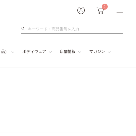
0
検
索
食品）
ボディウェア
店舗情報
マガジン