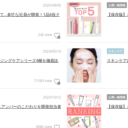
2025/09/05
お買い物情報
て…多忙な社員が開発！1品6役ク
【保存版】
242 view
2024/05/16
スキンケア
ジングケアシリーズ4種を徹底比
スキンケア
71583 view
2023/10/12
お買い物情報
スアンバーのこだわりを開発担当者
【保存版】
6082 view