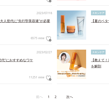
2023/07/18
スキンケア
大人世代に“先行型美容液”が必要
【夏のベタ
6575 view
2023/02/27
スキンケア
世代”におすすめなワケ
【教えて！
を解剖
11251 view
前へ
1
2
次へ