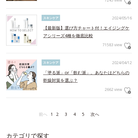
7245 view
2024/05/16
スキンケア
【最新版】選び方チャート付！エイジングケ
アシリーズ4種を徹底比較
71583 view
2024/04/12
スキンケア
「塗る派」or「飲む派」。あなたはどちらの
乾燥対策を選ぶ？
2662 view
前へ
1
2
3
4
5
次へ
カテゴリで探す