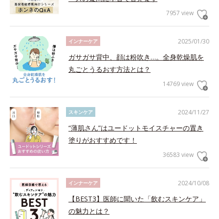
7957 view
2025/01/30
インナーケア
ガサガサ背中、顔は粉吹き…。全身乾燥肌を
丸ごとうるおす方法とは？
14769 view
2024/11/27
スキンケア
“薄肌さん”はユードットモイスチャーの置き
塗りがおすすめです！
36583 view
2024/10/08
インナーケア
【BEST3】医師に聞いた「飲むスキンケア」
の魅力とは？