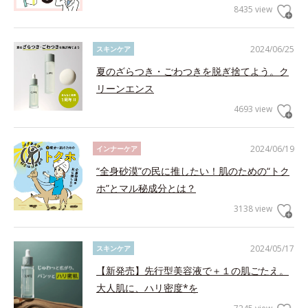
8435 view
2024/06/25
スキンケア
夏のざらつき・ごわつきを脱ぎ捨てよう。ク
リーンエンス
4693 view
2024/06/19
インナーケア
“全身砂漠”の民に推したい！肌のための“トク
ホ”とマル秘成分とは？
3138 view
2024/05/17
スキンケア
【新発売】先行型美容液で＋１の肌ごたえ。
大人肌に、ハリ密度*を