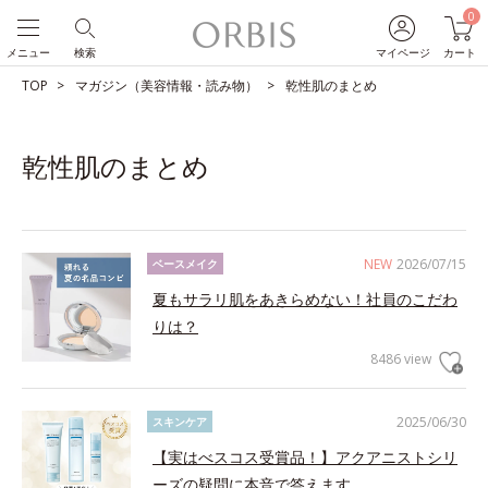
0
メニュー
検索
マイページ
カート
TOP
マガジン（美容情報・読み物）
乾性肌のまとめ
乾性肌のまとめ
NEW
2026/07/15
ベースメイク
夏もサラリ肌をあきらめない！社員のこだわ
りは？
8486 view
2025/06/30
スキンケア
【実はべスコス受賞品！】アクアニストシリ
ーズの疑問に本音で答えます