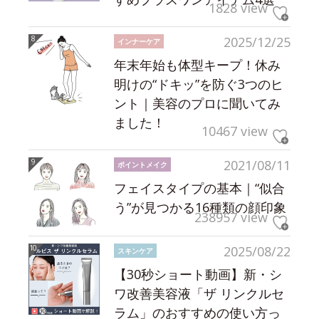
1828 view
2025/12/25
インナーケア
年末年始も体型キープ！休み
明けの“ドキッ”を防ぐ3つのヒ
ント｜美容のプロに聞いてみ
ました！
10467 view
2021/08/11
ポイントメイク
フェイスタイプの基本｜“似合
う”が見つかる16種類の顔印象
238957 view
2025/08/22
スキンケア
【30秒ショート動画】新・シ
ワ改善美容液「ザ リンクルセ
ラム」のおすすめの使い方っ