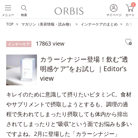
0
メニュー
検索
マイページ
カート
TOP
マガジン（美容情報・読み物）
インナーケアのまとめ
カラーシ
17863 view
インナーケア
カラーシナジー登場！飲む“透
明感ケア”をお試し ｜Editor’s
view
キレイのために意識して摂りたいビタミンC。食材
やサプリメントで摂取しようとするも、調理の過
程で失われてしまったり摂取しても体内から排出
されてしまったりと“吸収”という面でお悩みも多い
ですよね。2月に登場した「カラーシナジー」