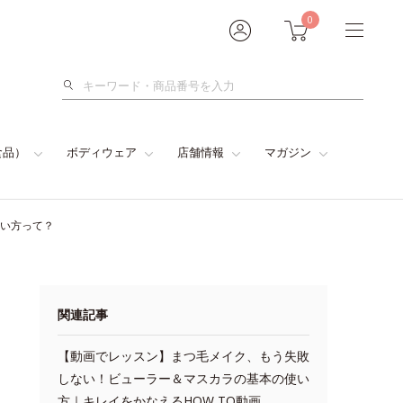
0
検
索
食品）
ボディウェア
店舗情報
マガジン
使い方って？
関連記事
【動画でレッスン】まつ毛メイク、もう失敗
しない！ビューラー＆マスカラの基本の使い
方｜キレイをかなえるHOW TO動画