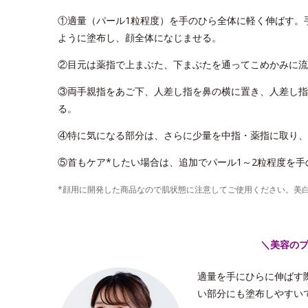
①適量（パール1粒程度）を手のひら全体に軽く伸ばす。
ように塗布し、顔全体になじませる。
②目元は薬指で上まぶた、下まぶたを通ってこめかみに流
③両手親指をあご下、人差し指を鼻の横に置き、人差し指
る。
④特に気になる部分は、さらに少量を中指・薬指に取り、
⑤首もケア*したい場合は、追加でパール1～2粒程度を
*顔用に開発した商品なので肌状態に注意してご使用ください。美
＼美容の
適量を手にひらに伸ばす
い部分にも塗布しやすい