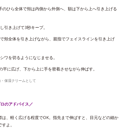
手のひら全体で頬は内側から外側へ、額は下から上へ引き上げる
し引き上げて3秒キープ。
で頬全体を引き上げながら、親指でフェイスラインを引き上げ
シワを切るようになじませる。
手の平に広げ、下から上に手を密着させながら伸ばす。
白・保湿クリームとして
プロのアドバイス／
際は、軽く広げる程度でOK。指先まで伸ばすと、目元などの細か
ですよ。