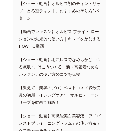
【ショート動画】オルビス初のティントリッ
プ「とろ蜜ティント」おすすめの塗り方3パ
ターン
【動画でレッスン】オルビス ブライト ロー
ションの効果的な使い方｜キレイをかなえる
HOW TO動画
【ショート動画】毛穴レスでなめらかな「つ
る凛肌*」はこうつくる！新・高密着なめら
かファンデの使い方のコツを伝授
【教えて！美容のプロ】ベストコスメ多数受
賞の初期エイジングケア*・オルビスユーシ
リーズを動画で解説！
【ショート動画】高機能美白美容液「アドバ
ンスドブライトニングセラム」の使い方＆テ
クスチャーをチェック！