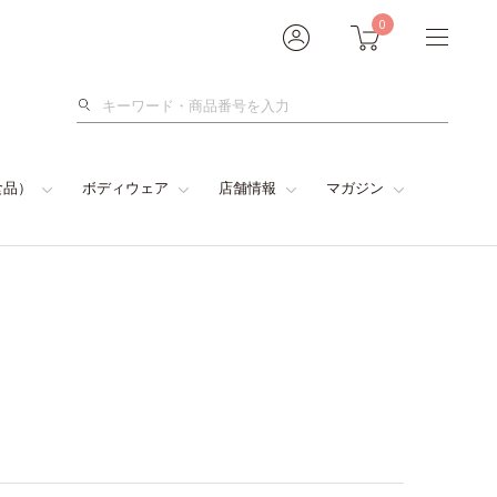
0
検
索
食品）
ボディウェア
店舗情報
マガジン