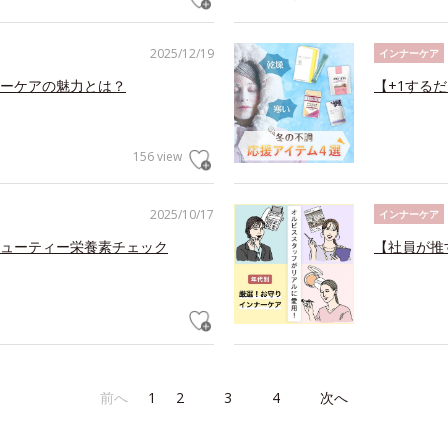
2025/12/19
インナーケア
ーケアの魅力とは？
【+1する
156 view
2025/10/17
インナーケア
ューティー栄養素チェック
【社員が推
前へ
1
2
3
4
次へ