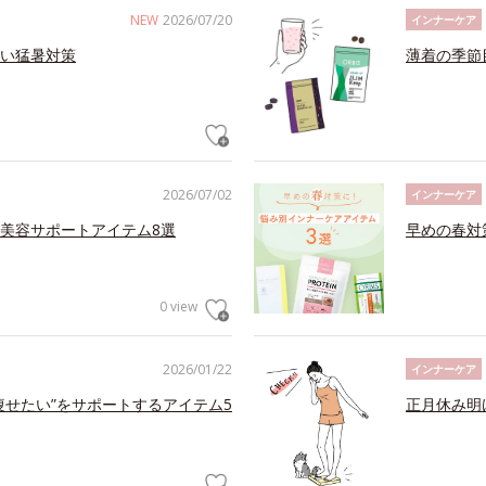
NEW
2026/07/20
インナーケア
い猛暑対策
薄着の季節
2026/07/02
インナーケア
美容サポートアイテム8選
早めの春対
0 view
2026/01/22
インナーケア
痩せたい”をサポートするアイテム5
正月休み明