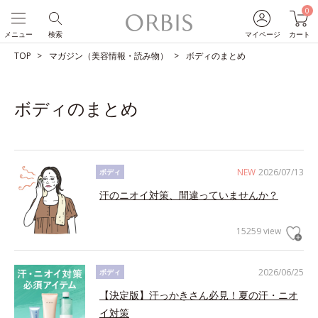
0
メニュー
検索
マイページ
カート
TOP
マガジン（美容情報・読み物）
ボディのまとめ
ボディのまとめ
NEW
2026/07/13
ボディ
汗のニオイ対策、間違っていませんか？
15259 view
2026/06/25
ボディ
【決定版】汗っかきさん必見！夏の汗・ニオ
イ対策