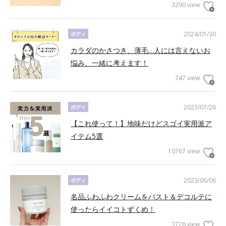
3290 view
2024/01/30
ボディ
カラダのかさつき、薄毛…人には言えないお
悩み、一緒に考えます！
747 view
2023/07/26
ボディ
【これ使って！】地味だけどスゴイ実用派ア
イテム5選
10767 view
2023/06/06
ボディ
名品ふわふわクリームをバスト＆デコルテに
使ったらイイコトずくめ！
3728 view