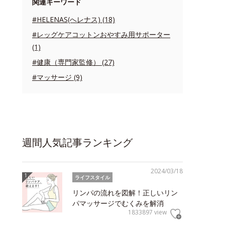
関連キーワード
#HELENAS(へレナス) (18)
#レッグケアコットンおやすみ用サポーター
(1)
#健康（専門家監修） (27)
#マッサージ (9)
週間人気記事ランキング
2024/03/18
ライフスタイル
リンパの流れを図解！正しいリン
パマッサージでむくみを解消
1833897 view