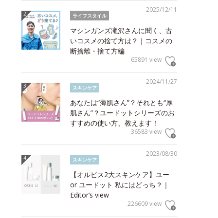
2025/12/11
ライフスタイル
マシンガンズ滝沢さんに聞く、古
いコスメの捨て方は？｜コスメの
断捨離・捨て方編
65891 view
2024/11/27
スキンケア
あなたは“薄肌さん”？それとも“厚
肌さん”？ユードットシリーズのお
すすめの使い方、教えます！
36583 view
2023/08/30
スキンケア
【オルビス2大スキンケア】ユー
or ユードット 私にはどっち？｜
Editor’s view
226609 view