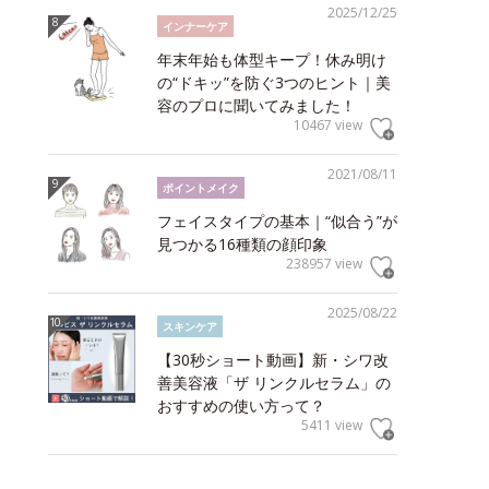
2025/12/25
インナーケア
年末年始も体型キープ！休み明け
の“ドキッ”を防ぐ3つのヒント｜美
容のプロに聞いてみました！
10467 view
2021/08/11
ポイントメイク
フェイスタイプの基本｜“似合う”が
見つかる16種類の顔印象
238957 view
2025/08/22
スキンケア
【30秒ショート動画】新・シワ改
善美容液「ザ リンクルセラム」の
おすすめの使い方って？
5411 view