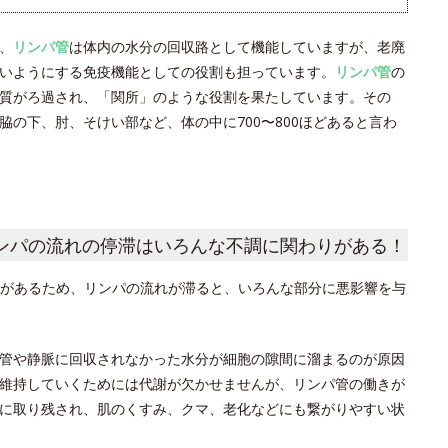
、
リンパ管
は体内の水分の回収路として機能していますが、老廃
いようにする免疫機能としての役割も担っています。
リンパ管
の
質がろ過され、「関所」のような役割を果たしています。その
の下、肘、そけい部など、体の中に700〜800ほどあると言わ
ンパの流れの停滞はいろんな不調に関わりがある！
があるため、リンパの流れが滞ると、いろんな部分に悪影響を与
管や静脈に回収されなかった水分が細胞の隙間に溜まるのが原因
維持していくためには代謝が欠かせませんが、リンパ管の働きが
に取り残され、肌のくすみ、クマ、老化などにも繋がりやすい状