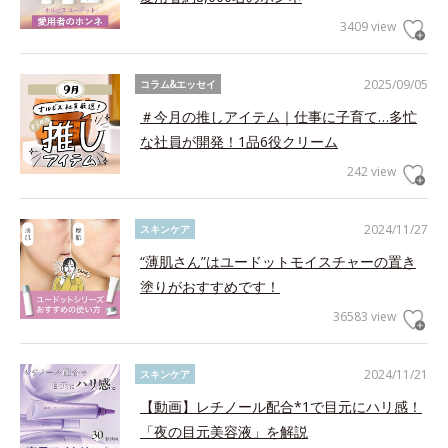
3409 view
2025/09/05
コラム&エッセイ
＃今月の推しアイテム｜仕事に子育て…多忙
な社員が開発！1品6役クリーム
242 view
2024/11/27
スキンケア
“薄肌さん”はユードットモイスチャーの置き
塗りがおすすめです！
36583 view
2024/11/21
スキンケア
【動画】レチノール配合*1で目元にハリ感！
「夜の目元美容液」を解説