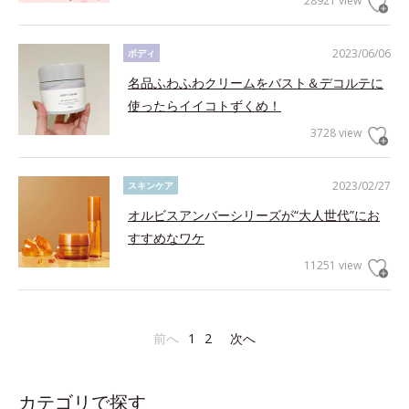
28921 view
2023/06/06
ボディ
名品ふわふわクリームをバスト＆デコルテに
使ったらイイコトずくめ！
3728 view
2023/02/27
スキンケア
オルビスアンバーシリーズが“大人世代”にお
すすめなワケ
11251 view
前へ
1
2
次へ
カテゴリで探す