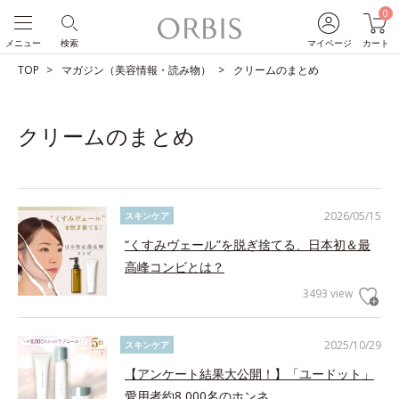
0
メニュー
検索
マイページ
カート
TOP
マガジン（美容情報・読み物）
クリームのまとめ
クリームのまとめ
2026/05/15
スキンケア
“くすみヴェール”を脱ぎ捨てる、日本初＆最
高峰コンビとは？
3493 view
2025/10/29
スキンケア
【アンケート結果大公開！】「ユードット」
愛用者約8,000名のホンネ