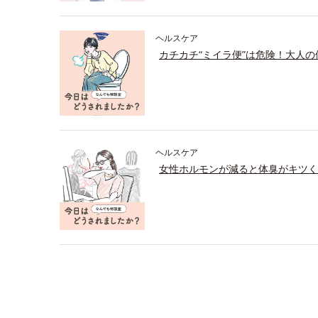
ヘルスケア
カチカチ“ミイラ便”は危険！大人
ヘルスケア
女性ホルモンが減ると体臭がキツく