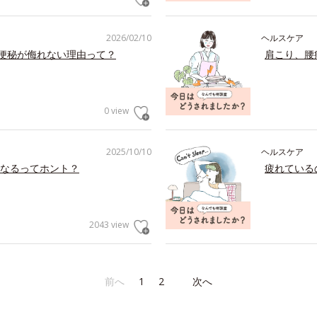
2026/02/10
ヘルスケア
の便秘が侮れない理由って？
肩こり、腰
0 view
2025/10/10
ヘルスケア
なるってホント？
疲れている
2043 view
前へ
1
2
次へ