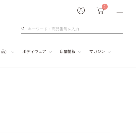
0
検
索
食品）
ボディウェア
店舗情報
マガジン