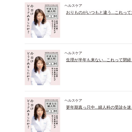
ヘルスケア
おりものがいつもと違う…これって
ヘルスケア
生理が半年も来ない…これって閉経
ヘルスケア
更年期真っ只中…婦人科の受診を迷