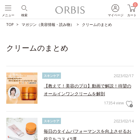
0
メニュー
検索
マイページ
カート
TOP
マガジン（美容情報・読み物）
クリームのまとめ
クリームのまとめ
2023/02/17
スキンケア
【教えて！美容のプロ】動画で解説！待望の
オールインワンクリームを解剖
17354 view
2023/02/14
スキンケア
毎日のタイムパフォーマンスを向上させるお
役立ちコスメ5選