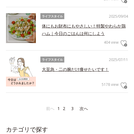
2025/09/04
ライフスタイル
体にもお財布にもやさしい！特製やわらか鶏
ハム｜今日のごはんは何にしよう
404 view
2025/07/11
ライフスタイル
大至急・二の腕だけ痩せたいです！
5178 view
前へ
1
2
3
次へ
カテゴリで探す