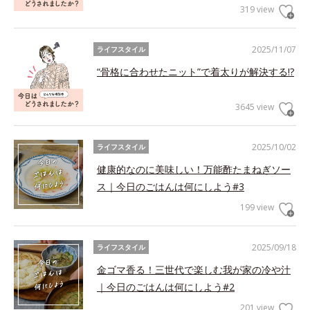
319 view
2025/11/07
ライフスタイル
“骨格に合わせたニット”で着太りが解決する!?
3645 view
2025/10/02
ライフスタイル
健康的なのに美味しい！万能酢たまねぎソー
ス｜今日のごはんは何にしよう#3
199 view
2025/09/18
ライフスタイル
金ゴマ香る！三世代で楽しむ我が家の冷や汁
｜今日のごはんは何にしよう#2
201 view