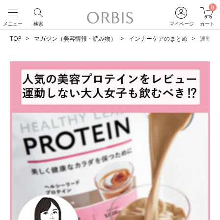
0
メニュー
検索
マイページ
カート
TOP
マガジン（美容情報・読み物）
インナーケアのまとめ
運動しな