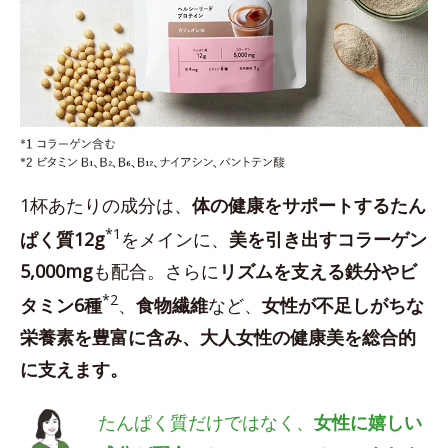
1杯あたりの成分は、
体の健康をサポートするたん
*1
ぱく質12g
をメインに、
美を引き出すコラーゲン
5,000mg
も配合。さらに
リズムを支える鉄分やビ
*2
タミン6種
、
食物繊維
など、
女性が不足しがちな
栄養素を豊富に含み、大人女性の健康美を総合的
に支えます。
たんぱく質だけではなく、
女性に嬉しい