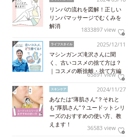
リンパの流れを図解！正しい
リンパマッサージでむくみを
解消
1833897 view
2025/12/11
ライフスタイル
マシンガンズ滝沢さんに聞
く、古いコスメの捨て方は？
｜コスメの断捨離・捨て方編
65891 view
2024/11/27
スキンケア
あなたは“薄肌さん”？それと
も“厚肌さん”？ユードットシリ
ーズのおすすめの使い方、教
えます！
36583 view