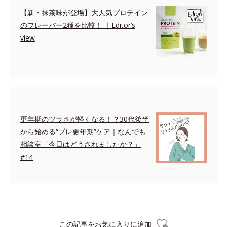
【新・抹茶味が登場】大人気プロテイン
のフレーバー2種を比較！ ｜Editor’s
view
更年期のツラさが軽くなる！？30代後半
から始める“プレ更年期”ケア｜なんでも
相談室「今日はどうされましたか？」
#14
この記事をお気に入りに追加