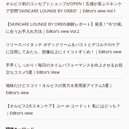
オルビス初のコンセプトショップがOPEN！五感が喜ぶスキンケ
ア空間“SKINCARE LOUNGE BY ORBIS” ｜Editor’s view Vol.1
【SKINCARE LOUNGE BY ORBIS体験レポート】発見！“今”の私
に合うお手入れ方法｜Editor’s view Vol.2
リリースバイタッチ ボディクリームをバストとデコルテのケア
に活用してみたら、想像以上にイイコトずくめ！｜Editor’s view
手早くしっかり！毎日のタイムパフォーマンスを向上させるお役
立ちコスメ5選｜Editor’s View
地味だけどスゴイ！オルビスの実力＆実用派アイテム5選｜
Editor’s view
【オルビス2大スキンケア】ユー or ユードット 私にはどっち？
｜Editor’s view