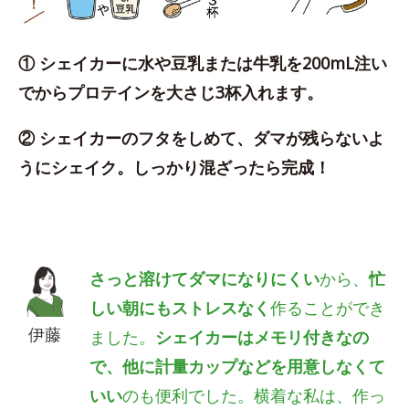
① シェイカーに水や豆乳または牛乳を200mL注い
でからプロテインを大さじ3杯入れます。
② シェイカーのフタをしめて、ダマが残らないよ
うにシェイク。しっかり混ざったら完成！
さっと溶けてダマになりにくい
から、
忙
しい朝にもストレスなく
作ることができ
伊藤
ました。
シェイカーはメモリ付きなの
で、他に計量カップなどを用意しなくて
いい
のも便利でした。横着な私は、作っ