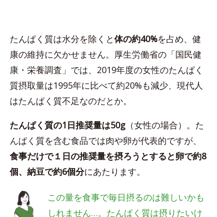
たんぱく質は水分を除くと
体の約40%
を占め、健
康の維持に欠かせません。厚生労働省の「国民健
康・栄養調査」では、2019年度の女性のたんぱく
質摂取量は1995年に比べて約20%も減少、現代人
はたんぱく質不足なのだとか。
たんぱく質の1日推奨量は50g
（女性の場合）。た
んぱく質を含む食品では肉や卵が代表的ですが、
食事だけで１日の推奨量を摂ろうとすると卵で約8
個、納豆で約6個分
にあたります。
この量を食事で毎日摂るのは難しいかも
しれません…。たんぱく質は摂りたいけ