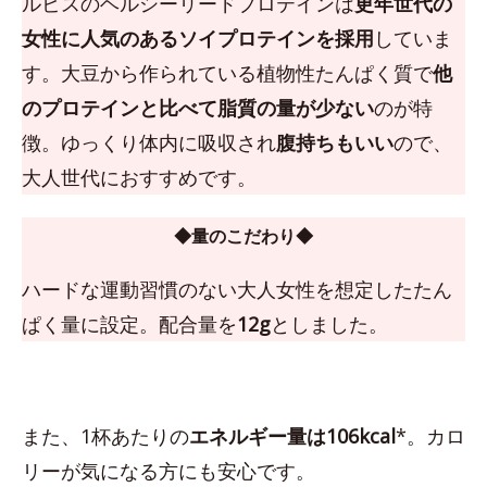
ルビスのヘルシーリードプロテインは
更年世代の
女性に人気のあるソイプロテインを採用
していま
す。大豆から作られている植物性たんぱく質で
他
のプロテインと比べて脂質の量が少ない
のが特
徴。ゆっくり体内に吸収され
腹持ちもいい
ので、
大人世代におすすめです。
◆量のこだわり◆
ハードな運動習慣のない大人女性を想定したたん
ぱく量に設定。配合量を
12g
としました。
また、1杯あたりの
エネルギー量は106kcal
*。カロ
リーが気になる方にも安心です。