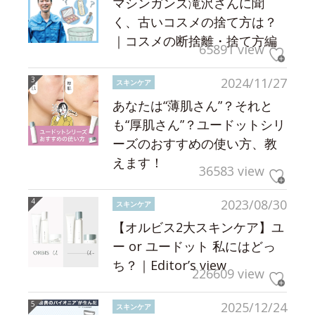
マシンガンズ滝沢さんに聞
く、古いコスメの捨て方は？
｜コスメの断捨離・捨て方編
65891 view
2024/11/27
スキンケア
あなたは“薄肌さん”？それと
も“厚肌さん”？ユードットシリ
ーズのおすすめの使い方、教
えます！
36583 view
2023/08/30
スキンケア
【オルビス2大スキンケア】ユ
ー or ユードット 私にはどっ
ち？｜Editor’s view
226609 view
2025/12/24
スキンケア