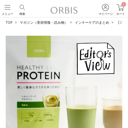
0
メニュー
検索
マイページ
カート
TOP
マガジン（美容情報・読み物）
インナーケアのまとめ
【新・抹