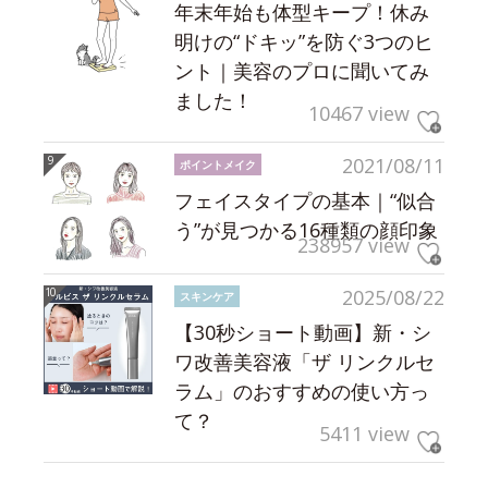
年末年始も体型キープ！休み
明けの“ドキッ”を防ぐ3つのヒ
ント｜美容のプロに聞いてみ
ました！
10467 view
2021/08/11
ポイントメイク
フェイスタイプの基本｜“似合
う”が見つかる16種類の顔印象
238957 view
2025/08/22
スキンケア
【30秒ショート動画】新・シ
ワ改善美容液「ザ リンクルセ
ラム」のおすすめの使い方っ
て？
5411 view